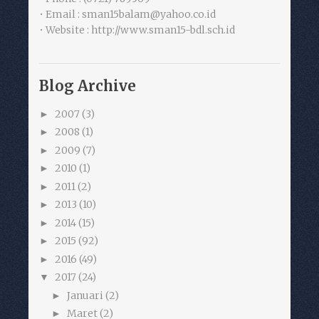
• Email : sman15balam@yahoo.co.id
• Website : http://www.sman15-bdl.sch.id
Blog Archive
2007
(3)
►
2008
(1)
►
2009
(7)
►
2010
(1)
►
2011
(2)
►
2013
(10)
►
2014
(15)
►
2015
(92)
►
2016
(49)
►
2017
(24)
▼
Januari
(2)
►
Maret
(2)
►