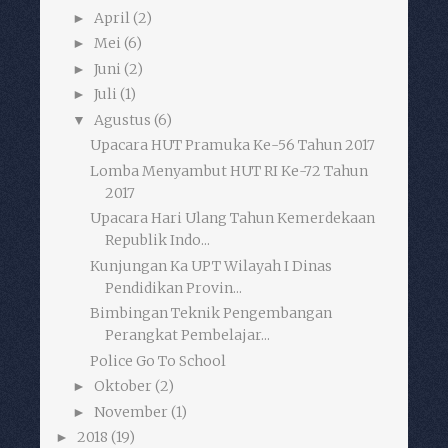
April
(2)
►
Mei
(6)
►
Juni
(2)
►
Juli
(1)
►
Agustus
(6)
▼
Upacara HUT Pramuka Ke-56 Tahun 2017
Lomba Menyambut HUT RI Ke-72 Tahun
2017
Upacara Hari Ulang Tahun Kemerdekaan
Republik Indo...
Kunjungan Ka UPT Wilayah I Dinas
Pendidikan Provin...
Bimbingan Teknik Pengembangan
Perangkat Pembelajar...
Police Go To School
Oktober
(2)
►
November
(1)
►
2018
(19)
►