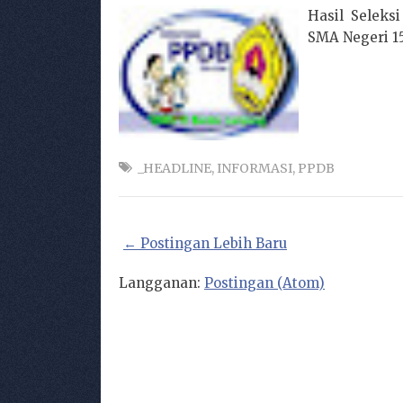
Hasil Seleks
SMA Negeri 1
_HEADLINE
,
INFORMASI
,
PPDB
← Postingan Lebih Baru
Langganan:
Postingan (Atom)