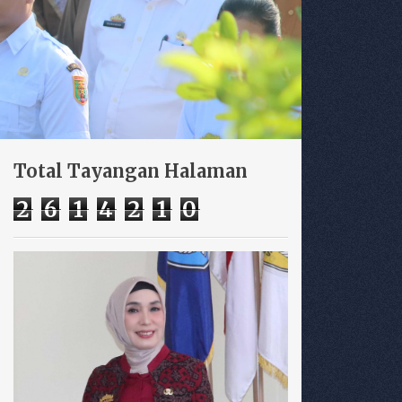
Total Tayangan Halaman
2
6
1
4
2
1
0