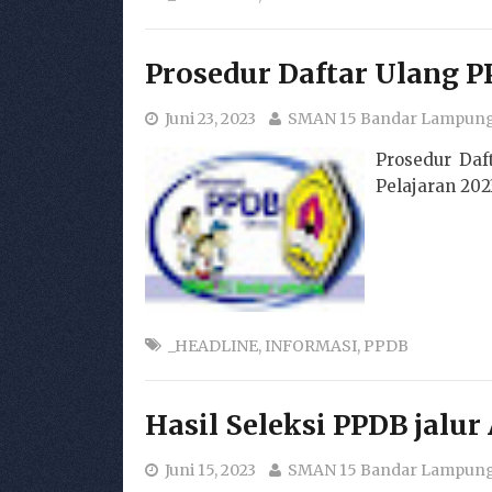
Prosedur Daftar Ulang P
Juni 23, 2023
SMAN 15 Bandar Lampun
Prosedur Da
Pelajaran 2023
_HEADLINE
,
INFORMASI
,
PPDB
Hasil Seleksi PPDB jalur
Juni 15, 2023
SMAN 15 Bandar Lampun