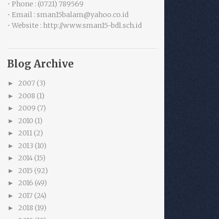
• Phone : (0721) 789569
• Email : sman15balam@yahoo.co.id
• Website : http://www.sman15-bdl.sch.id
Blog Archive
2007
(3)
►
2008
(1)
►
2009
(7)
►
2010
(1)
►
2011
(2)
►
2013
(10)
►
2014
(15)
►
2015
(92)
►
2016
(49)
►
2017
(24)
►
2018
(19)
►