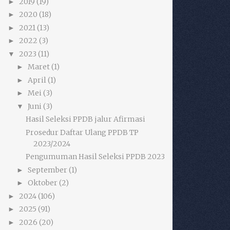
2019
(19)
►
2020
(18)
►
2021
(13)
►
2022
(3)
►
2023
(11)
▼
Maret
(1)
►
April
(1)
►
Mei
(3)
►
Juni
(3)
▼
Hasil Seleksi PPDB jalur Afirmasi
Prosedur Daftar Ulang PPDB TP
2023/2024
Pengumuman Hasil Seleksi PPDB 2023
September
(1)
►
Oktober
(2)
►
2024
(106)
►
2025
(91)
►
2026
(20)
►