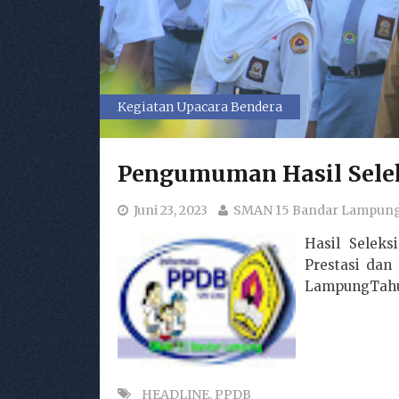
Kegiatan Upacara Bendera
Pengumuman Hasil Selek
Juni 23, 2023
SMAN 15 Bandar Lampun
Hasil Seleks
Prestasi dan
LampungTahun
_HEADLINE
,
PPDB