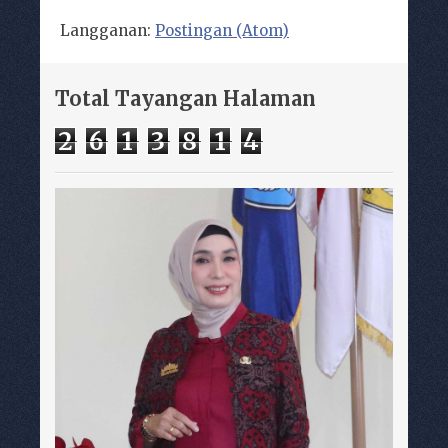
Langganan:
Postingan (Atom)
Total Tayangan Halaman
2
6
1
3
8
1
4