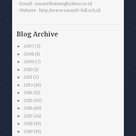
• Email : sman15balam@yahoo.co.id
• Website : http://www.sman15-bdl.sch.id
Blog Archive
2007
(3)
►
2008
(1)
►
2009
(7)
►
2010
(1)
►
2011
(2)
►
2013
(10)
►
2014
(15)
►
2015
(92)
►
2016
(49)
►
2017
(24)
►
2018
(19)
►
2019
(19)
►