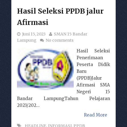
Hasil Seleksi PPDB jalur
Afirmasi
Juni 15, 2023
SMAN 15 Bandar
Lampung
No comments
Hasil Seleksi
Penerimaan
Peserta Didik
Baru
(PPDB)Jalur
Afirmasi SMA
Negeri 15
Bandar LampungTahun Pelajaran
2023/202...
Read More
_HEADLINE
,
INFORMASI
,
PPDB