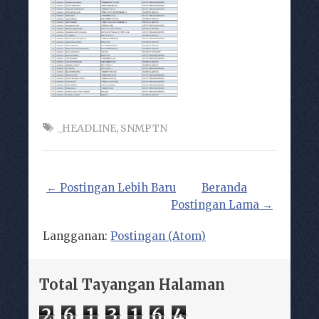
_HEADLINE
,
SNMPTN
← Postingan Lebih Baru
Beranda
Postingan Lama →
Langganan:
Postingan (Atom)
Total Tayangan Halaman
2
6
1
3
1
6
4