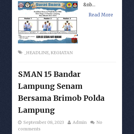
&nb...
Read More
_HEADLINE
,
KEGIATAN
SMAN 15 Bandar
Lampung Senam
Bersama Brimob Polda
Lampung
September 08, 2023
Admin
No
comments