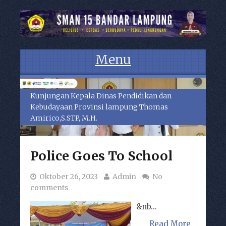
Menu
Skip to content
Kunjungan Kepala Dinas Pendidikan dan
Kebudayaan Provinsi lampung Thomas
Amirico,S.STP, M.H.
Police Goes To School
Oktober 26, 2023
Admin
No
comments
&nb...
Read More