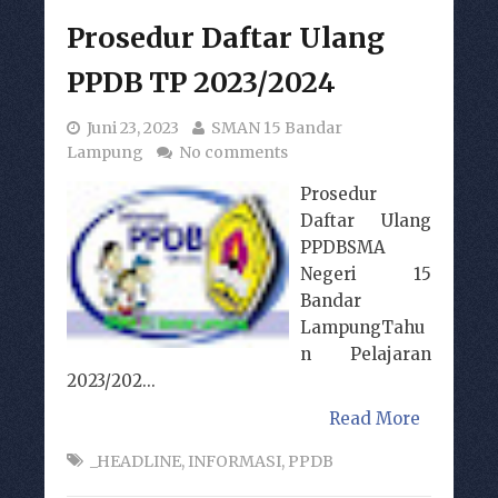
Prosedur Daftar Ulang
PPDB TP 2023/2024
Juni 23, 2023
SMAN 15 Bandar
Lampung
No comments
Prosedur
Daftar Ulang
PPDBSMA
Negeri 15
Bandar
LampungTahu
n Pelajaran
2023/202...
Read More
_HEADLINE
,
INFORMASI
,
PPDB