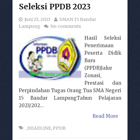
Seleksi PPDB 2023
Juni 23, 2023
SMAN 15 Bandar
Lampung
No comments
Hasil Seleksi
Penerimaan
Peserta Didik
Baru
(PPDB)Jalur
Zonasi,
Prestasi dan
Perpindahan Tugas Orang Tua SMA Negeri
15 Bandar LampungTahun Pelajaran
2023/202...
Read More
_HEADLINE
,
PPDB