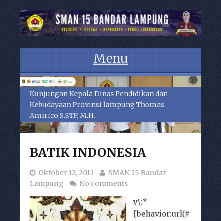
Menu
Skip to content
Kunjungan Kepala Dinas Pendidikan dan
Kebudayaan Provinsi lampung Thomas
Amirico,S.STP, M.H.
BATIK INDONESIA
Oktober 12, 2011
SMAN 15 Bandar
Lampung
No comments
v\:*
{behavior:url(#