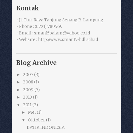
Kontak
• Jl. Turi Raya Tanjung Senang B. Lampung
• Phone : (0721) 789569
• Email : sman15balam@yahoo.co.id
• Website : http://www.sman15-bdl.sch.id
Blog Archive
2007
(3)
►
2008
(1)
►
2009
(7)
►
2010
(1)
►
2011
(2)
▼
Mei
(1)
►
Oktober
(1)
▼
BATIK INDONESIA