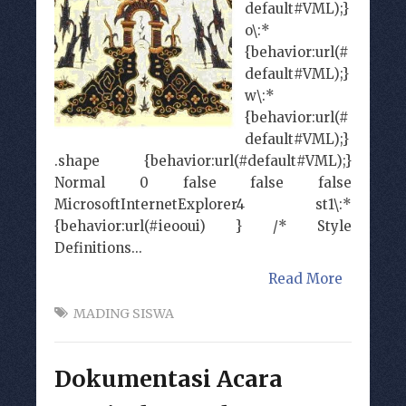
default#VML);}
o\:*
{behavior:url(#
default#VML);}
w\:*
{behavior:url(#
default#VML);}
.shape {behavior:url(#default#VML);}
Normal 0 false false false
MicrosoftInternetExplorer4 st1\:*
{behavior:url(#ieooui) } /* Style
Definitions...
Read More
MADING SISWA
Dokumentasi Acara