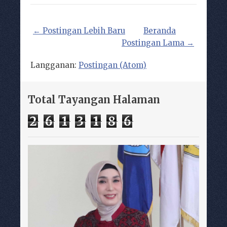
← Postingan Lebih Baru
Beranda
Postingan Lama →
Langganan:
Postingan (Atom)
Total Tayangan Halaman
2
6
1
3
1
8
6