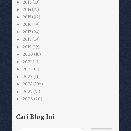
2013
(10)
►
2014
(15)
►
2015
(92)
►
2016
(49)
►
2017
(24)
►
2018
(19)
►
2019
(19)
►
2020
(18)
►
2021
(13)
►
2022
(3)
►
2023
(11)
►
2024
(106)
►
2025
(91)
►
2026
(20)
►
Cari Blog Ini