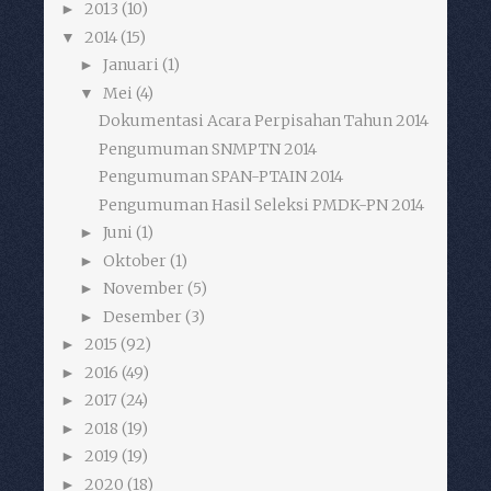
2013
(10)
►
2014
(15)
▼
Januari
(1)
►
Mei
(4)
▼
Dokumentasi Acara Perpisahan Tahun 2014
Pengumuman SNMPTN 2014
Pengumuman SPAN-PTAIN 2014
Pengumuman Hasil Seleksi PMDK-PN 2014
Juni
(1)
►
Oktober
(1)
►
November
(5)
►
Desember
(3)
►
2015
(92)
►
2016
(49)
►
2017
(24)
►
2018
(19)
►
2019
(19)
►
2020
(18)
►