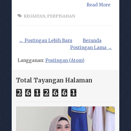
Read More
KEGIATAN
,
PERPISAHAN
← Postingan Lebih Baru
Beranda
Postingan Lama →
Langganan:
Postingan (Atom)
Total Tayangan Halaman
2
6
1
2
6
6
1