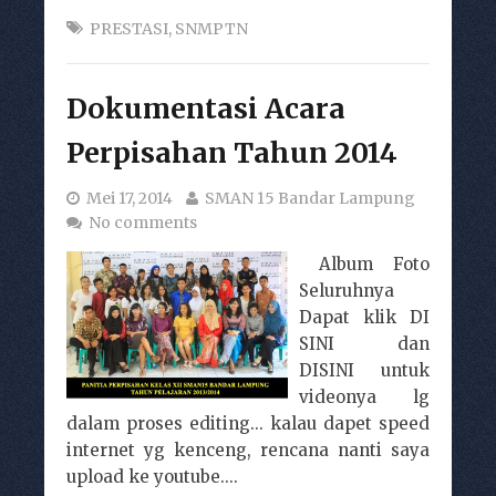
PRESTASI
,
SNMPTN
Dokumentasi Acara
Perpisahan Tahun 2014
Mei 17, 2014
SMAN 15 Bandar Lampung
No comments
Album Foto
Seluruhnya
Dapat klik DI
SINI dan
DISINI untuk
videonya lg
dalam proses editing... kalau dapet speed
internet yg kenceng, rencana nanti saya
upload ke youtube....