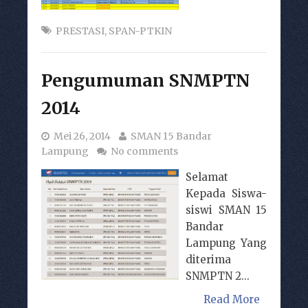
PRESTASI
,
SPAN-PTKIN
Pengumuman SNMPTN
2014
Mei 26, 2014
SMAN 15 Bandar
Lampung
No comments
Selamat
Kepada Siswa-
siswi SMAN 15
Bandar
Lampung Yang
diterima
SNMPTN 2...
Read More