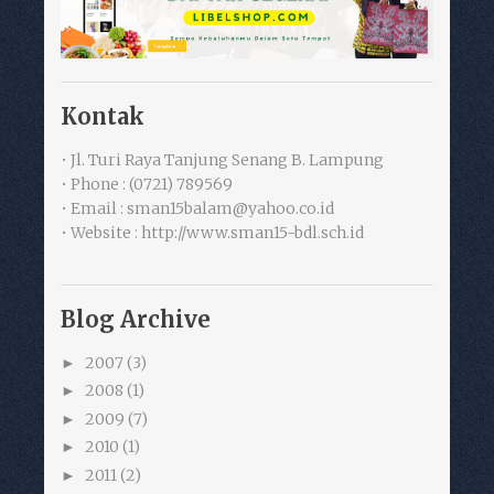
Kontak
• Jl. Turi Raya Tanjung Senang B. Lampung
• Phone : (0721) 789569
• Email : sman15balam@yahoo.co.id
• Website : http://www.sman15-bdl.sch.id
Blog Archive
2007
(3)
►
2008
(1)
►
2009
(7)
►
2010
(1)
►
2011
(2)
►