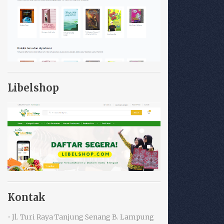
Libelshop
Kontak
• Jl. Turi Raya Tanjung Senang B. Lampung