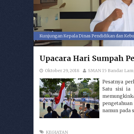
Kunjungan Kepala Dinas Pendidikan dan Kebu
Upacara Hari Sumpah P
Oktober 29, 2018
SMAN 15 Bandar La
Pesatnya per
Satu sisi i
memungkinka
pengetahuan
namun pada s
KEGIATAN