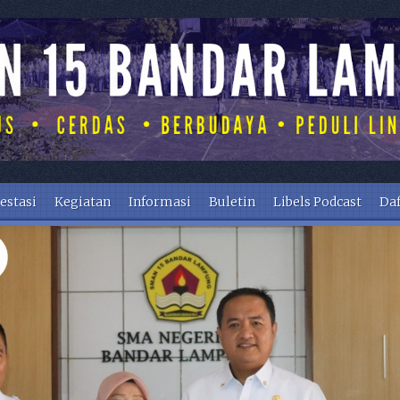
estasi
Kegiatan
Informasi
Buletin
Libels Podcast
Daf