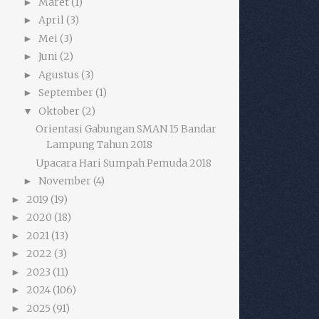
Maret
(1)
►
April
(3)
►
Mei
(3)
►
Juni
(2)
►
Agustus
(3)
►
September
(1)
►
Oktober
(2)
▼
Orientasi Gabungan SMAN 15 Bandar
Lampung Tahun 2018
Upacara Hari Sumpah Pemuda 2018
November
(4)
►
2019
(19)
►
2020
(18)
►
2021
(13)
►
2022
(3)
►
2023
(11)
►
2024
(106)
►
2025
(91)
►