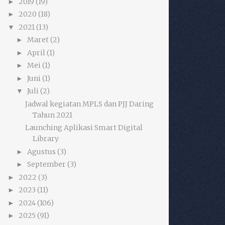
2019
(19)
►
2020
(18)
►
2021
(13)
▼
Maret
(2)
►
April
(1)
►
Mei
(1)
►
Juni
(1)
►
Juli
(2)
▼
Jadwal kegiatan MPLS dan PJJ Daring
Tahun 2021
Launching Aplikasi Smart Digital
Library
Agustus
(3)
►
September
(3)
►
2022
(3)
►
2023
(11)
►
2024
(106)
►
2025
(91)
►