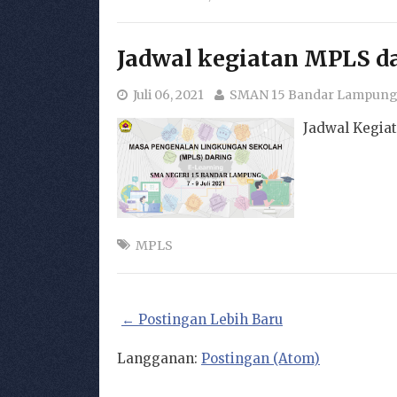
Jadwal kegiatan MPLS da
Juli 06, 2021
SMAN 15 Bandar Lampun
Jadwal Kegiat
MPLS
← Postingan Lebih Baru
Langganan:
Postingan (Atom)