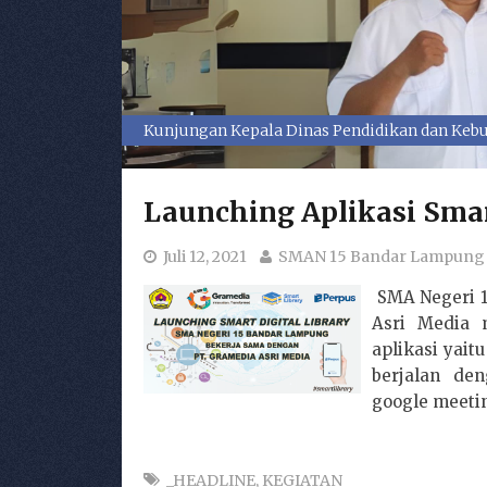
Kunjungan Kepala Dinas Pendidikan dan Kebu
Launching Aplikasi Smar
Juli 12, 2021
SMAN 15 Bandar Lampung
SMA Negeri 1
Asri Media 
aplikasi yait
berjalan den
google meetin
_HEADLINE
,
KEGIATAN