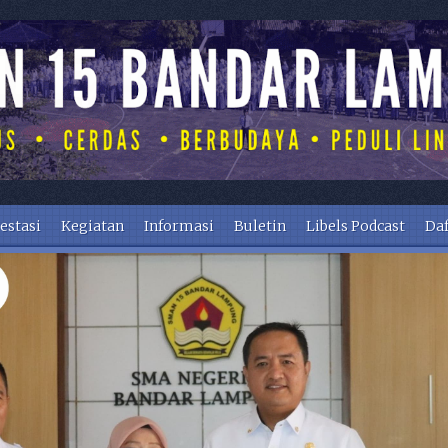
estasi
Kegiatan
Informasi
Buletin
Libels Podcast
Daf