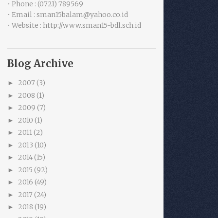
• Phone : (0721) 789569
• Email : sman15balam@yahoo.co.id
• Website : http://www.sman15-bdl.sch.id
Blog Archive
2007
(3)
►
2008
(1)
►
2009
(7)
►
2010
(1)
►
2011
(2)
►
2013
(10)
►
2014
(15)
►
2015
(92)
►
2016
(49)
►
2017
(24)
►
2018
(19)
►