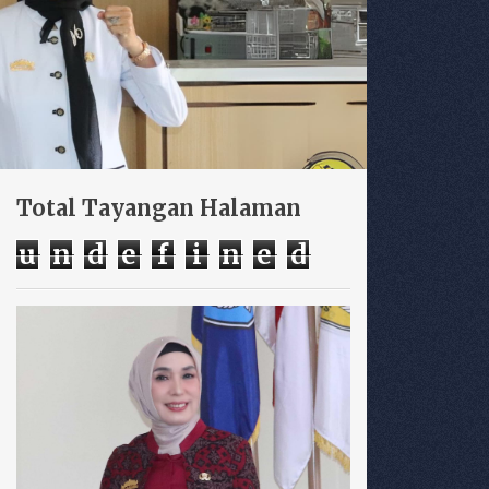
Total Tayangan Halaman
u
n
d
e
f
i
n
e
d