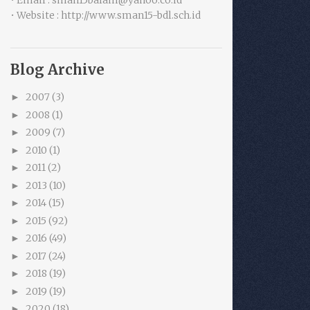
• Email : sman15balam@yahoo.co.id
• Website : http://www.sman15-bdl.sch.id
Blog Archive
2007
(3)
►
2008
(1)
►
2009
(7)
►
2010
(1)
►
2011
(2)
►
2013
(10)
►
2014
(15)
►
2015
(92)
►
2016
(49)
►
2017
(24)
►
2018
(19)
►
2019
(19)
►
2020
(18)
►