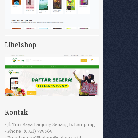
Libelshop
Kontak
• Jl. Turi Raya Tanjung Senang B. Lampung
• Phone : (0721) 789569