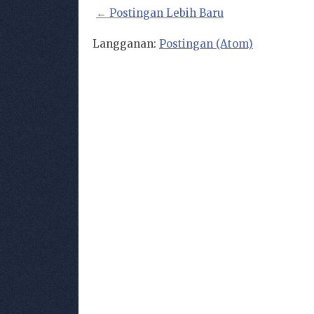
← Postingan Lebih Baru
Langganan:
Postingan (Atom)