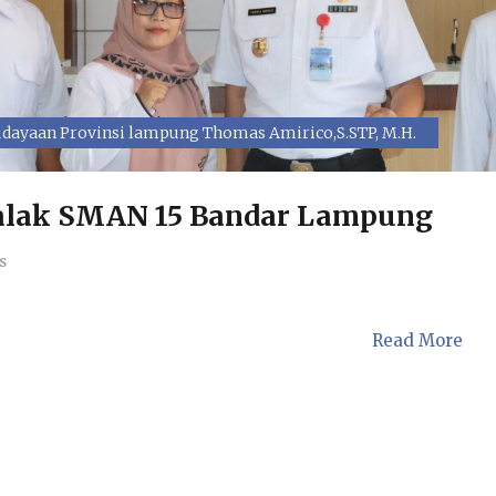
dayaan Provinsi lampung Thomas Amirico,S.STP, M.H.
Balak SMAN 15 Bandar Lampung
s
Read More