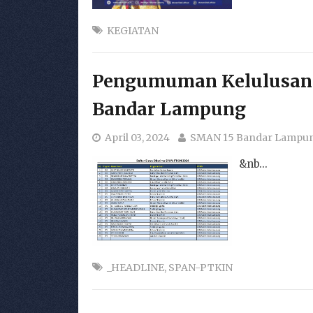
KEGIATAN
Pengumuman Kelulusan 
Bandar Lampung
April 03, 2024
SMAN 15 Bandar Lampu
&nb...
_HEADLINE
,
SPAN-PTKIN