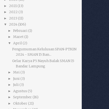
2021
(13)
►
2022
(3)
►
2023
(11)
►
2024
(106)
▼
Februari
(1)
►
Maret
(1)
►
April
(2)
▼
Pengumuman Kelulusan SPAN-PTKIN
2024 - SMAN 15 Ban...
Gelar Karya P5 Nayuh Balak SMAN 15
Bandar Lampung
Mei
(3)
►
Juni
(3)
►
Juli
(3)
►
Agustus
(5)
►
September
(16)
►
Oktober
(21)
►