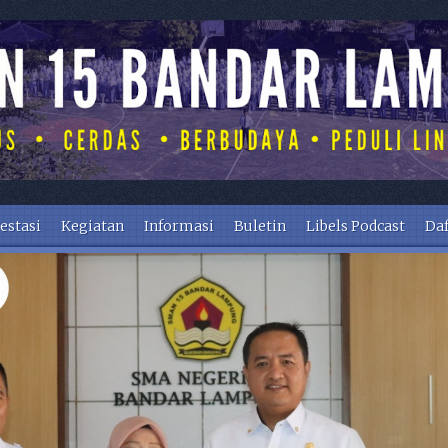
estasi
Kegiatan
Informasi
Buletin
Libels Podcast
Daf