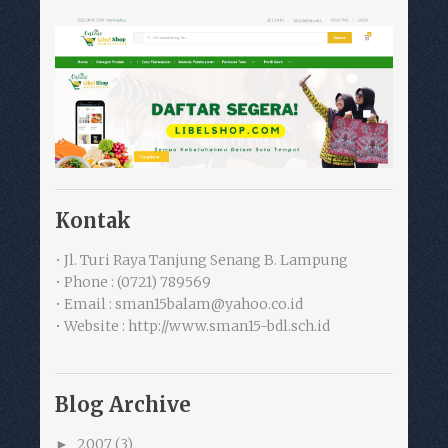
Kontak
• Jl. Turi Raya Tanjung Senang B. Lampung
• Phone : (0721) 789569
• Email : sman15balam@yahoo.co.id
• Website : http://www.sman15-bdl.sch.id
Blog Archive
2007
(3)
►