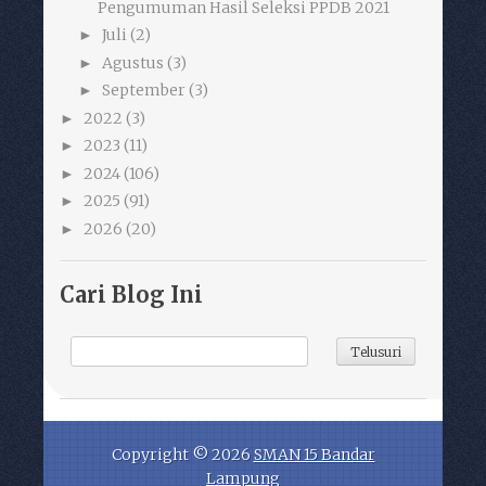
Pengumuman Hasil Seleksi PPDB 2021
Juli
(2)
►
Agustus
(3)
►
September
(3)
►
2022
(3)
►
2023
(11)
►
2024
(106)
►
2025
(91)
►
2026
(20)
►
Cari Blog Ini
Copyright ©
2026
SMAN 15 Bandar
Lampung