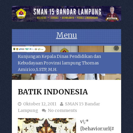
Menu
Skip to content
Kunjungan Kepala Dinas Pendidikan dan
Kebudayaan Provinsi lampung Thomas
Amirico,S.STP, M.H.
BATIK INDONESIA
Oktober 12, 2011
SMAN 15 Bandar
Lampung
No comments
v\:*
{behavior:url(#