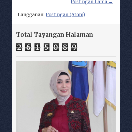
Postingan Lama →
Langganan:
Postingan (Atom)
Total Tayangan Halaman
2
6
1
5
0
8
9