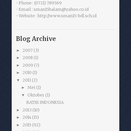
• Phone : (0721) 789569
• Email : sman15balam@yahoo.co.id
• Website : http://www.sman15-bdl.sch.id
Blog Archive
2007
(3)
►
2008
(1)
►
2009
(7)
►
2010
(1)
►
2011
(2)
▼
Mei
(1)
►
Oktober
(1)
▼
BATIK INDONESIA
2013
(10)
►
2014
(15)
►
2015
(92)
►