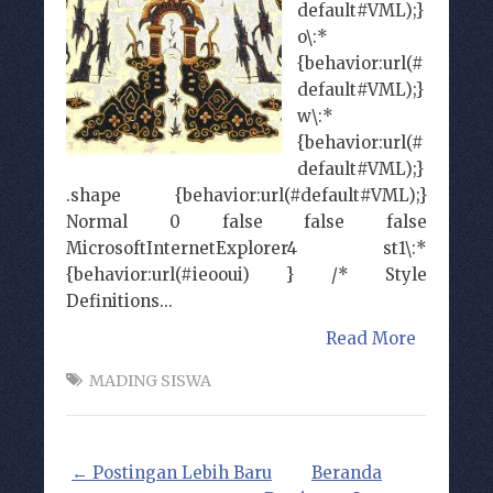
default#VML);}
o\:*
{behavior:url(#
default#VML);}
w\:*
{behavior:url(#
default#VML);}
.shape {behavior:url(#default#VML);}
Normal 0 false false false
MicrosoftInternetExplorer4 st1\:*
{behavior:url(#ieooui) } /* Style
Definitions...
Read More
MADING SISWA
← Postingan Lebih Baru
Beranda