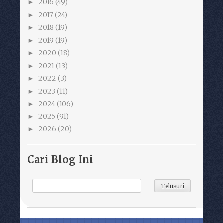
2016
(49)
►
2017
(24)
►
2018
(19)
►
2019
(19)
►
2020
(18)
►
2021
(13)
►
2022
(3)
►
2023
(11)
►
2024
(106)
►
2025
(91)
►
2026
(20)
►
Cari Blog Ini