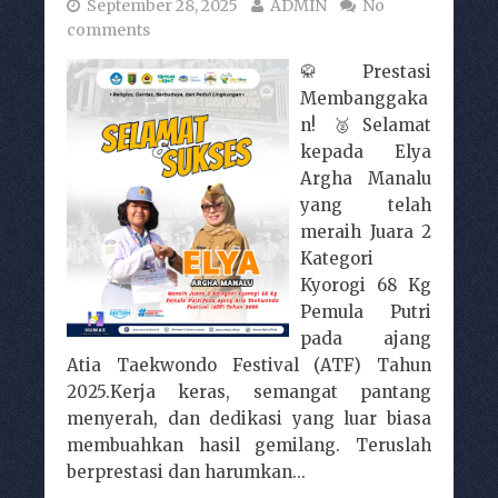
September 28, 2025
ADMIN
No
comments
🥋 Prestasi
Membanggaka
n! 🥈Selamat
kepada Elya
Argha Manalu
yang telah
meraih Juara 2
Kategori
Kyorogi 68 Kg
Pemula Putri
pada ajang
Atia Taekwondo Festival (ATF) Tahun
2025.Kerja keras, semangat pantang
menyerah, dan dedikasi yang luar biasa
membuahkan hasil gemilang. Teruslah
berprestasi dan harumkan...