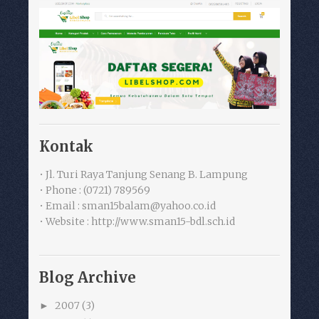
Kontak
• Jl. Turi Raya Tanjung Senang B. Lampung
• Phone : (0721) 789569
• Email : sman15balam@yahoo.co.id
• Website : http://www.sman15-bdl.sch.id
Blog Archive
2007
(3)
►