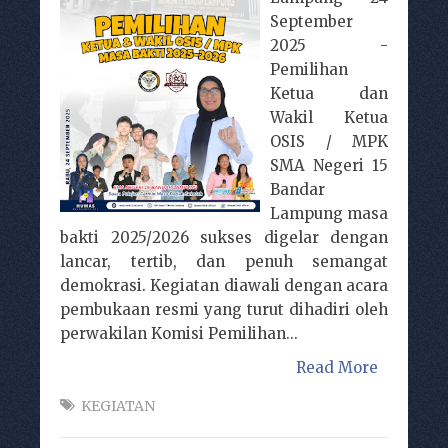
September
2025 -
Pemilihan
Ketua dan
Wakil Ketua
OSIS / MPK
SMA Negeri 15
Bandar
Lampung masa
bakti 2025/2026 sukses digelar dengan
lancar, tertib, dan penuh semangat
demokrasi. Kegiatan diawali dengan acara
pembukaan resmi yang turut dihadiri oleh
perwakilan Komisi Pemilihan...
Read More
KEGIATAN