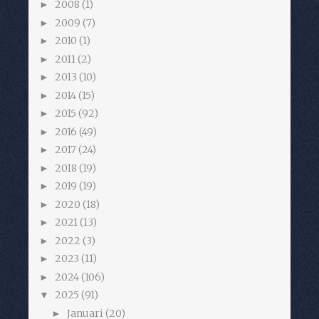
2008
(1)
►
2009
(7)
►
2010
(1)
►
2011
(2)
►
2013
(10)
►
2014
(15)
►
2015
(92)
►
2016
(49)
►
2017
(24)
►
2018
(19)
►
2019
(19)
►
2020
(18)
►
2021
(13)
►
2022
(3)
►
2023
(11)
►
2024
(106)
►
2025
(91)
▼
Januari
(20)
►