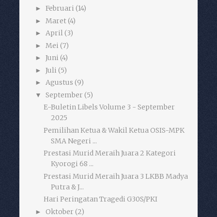
Februari
(14)
►
Maret
(4)
►
April
(3)
►
Mei
(7)
►
Juni
(4)
►
Juli
(5)
►
Agustus
(9)
►
September
(5)
▼
E-Buletin Libels Volume 3 - September
2025
Pemilihan Ketua & Wakil Ketua OSIS-MPK
SMA Negeri ...
Prestasi Murid Meraih Juara 2 Kategori
Kyorogi 68 ...
Prestasi Murid Meraih Juara 3 LKBB Madya
Putra & J...
Hari Peringatan Tragedi G30S/PKI
Oktober
(2)
►