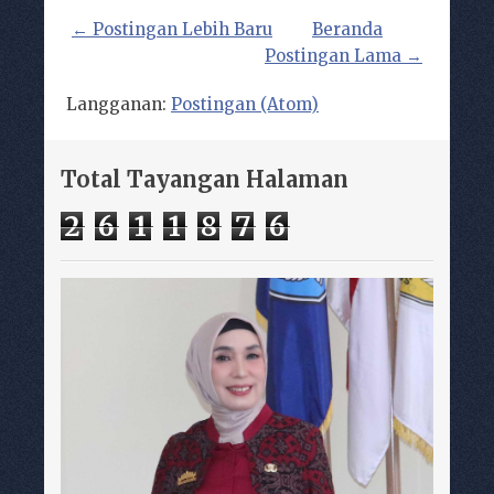
← Postingan Lebih Baru
Beranda
Postingan Lama →
Langganan:
Postingan (Atom)
Total Tayangan Halaman
2
6
1
1
8
7
6