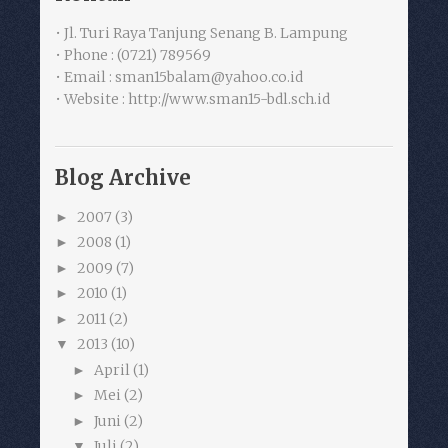
• Jl. Turi Raya Tanjung Senang B. Lampung
• Phone : (0721) 789569
• Email : sman15balam@yahoo.co.id
• Website : http://www.sman15-bdl.sch.id
Blog Archive
2007
(3)
►
2008
(1)
►
2009
(7)
►
2010
(1)
►
2011
(2)
►
2013
(10)
▼
April
(1)
►
Mei
(2)
►
Juni
(2)
►
Juli
(2)
▼