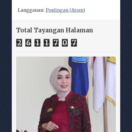
Langganan:
Postingan (Atom)
Total Tayangan Halaman
2
6
1
1
7
0
7