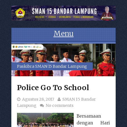
Menu
Skip to content
Paskibra SMAN 15 Bandar Lampung
Tenaga Pendidik dan Kependidikan
Police Go To School
Agustus 28, 2017
SMAN 15 Bandar
Lampung
No comments
Bersamaan
dengan Hari