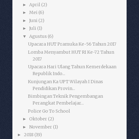
April
(2)
►
Mei
(6)
►
Juni
(2)
►
Juli
(1)
►
Agustus
(6)
▼
Upacara HUT Pramuka Ke-56 Tahun 2017
Lomba Menyambut HUT RI Ke-72 Tahun
2017
Upacara Hari Ulang Tahun Kemerdekaan
Republik Indo...
Kunjungan Ka UPT Wilayah I Dinas
Pendidikan Provin...
Bimbingan Teknik Pengembangan
Perangkat Pembelajar...
Police Go To School
Oktober
(2)
►
November
(1)
►
2018
(19)
►