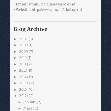
• Email : sman15balam@yahoo.co.id
• Website : http://www.sman15-bdl.sch.id
Blog Archive
2007
(3)
►
2008
(1)
►
2009
(7)
►
2010
(1)
►
2011
(2)
►
2013
(10)
►
2014
(15)
►
2015
(92)
►
2016
(49)
►
2017
(24)
▼
Januari
(2)
►
Maret
(2)
►