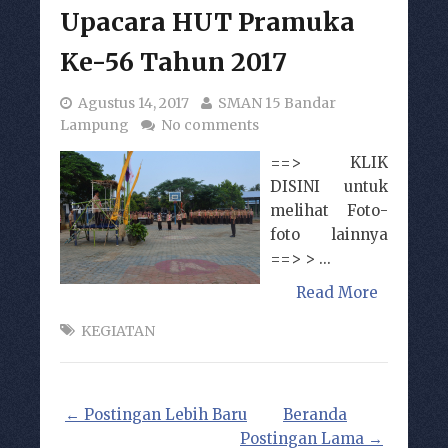
Upacara HUT Pramuka
Ke-56 Tahun 2017
Agustus 14, 2017
SMAN 15 Bandar
Lampung
No comments
==> KLIK
DISINI untuk
melihat Foto-
foto lainnya
==> > ...
Read More
KEGIATAN
← Postingan Lebih Baru
Beranda
Postingan Lama →