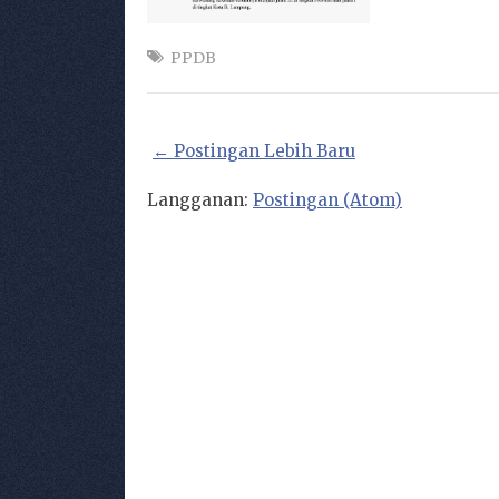
PPDB
← Postingan Lebih Baru
Langganan:
Postingan (Atom)