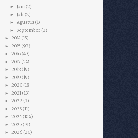
Juni
(2)
►
Juli
(2)
►
Agustus
(1)
►
September
(2)
►
2014
(15)
►
2015
(92)
►
2016
(49)
►
2017
(24)
►
2018
(19)
►
2019
(19)
►
2020
(18)
►
2021
(13)
►
2022
(3)
►
2023
(11)
►
2024
(106)
►
2025
(91)
►
2026
(20)
►