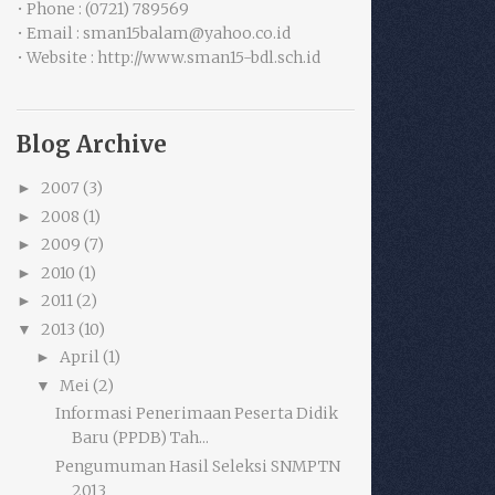
• Phone : (0721) 789569
• Email : sman15balam@yahoo.co.id
• Website : http://www.sman15-bdl.sch.id
Blog Archive
2007
(3)
►
2008
(1)
►
2009
(7)
►
2010
(1)
►
2011
(2)
►
2013
(10)
▼
April
(1)
►
Mei
(2)
▼
Informasi Penerimaan Peserta Didik
Baru (PPDB) Tah...
Pengumuman Hasil Seleksi SNMPTN
2013