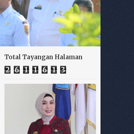
Total Tayangan Halaman
2
6
1
1
6
1
3