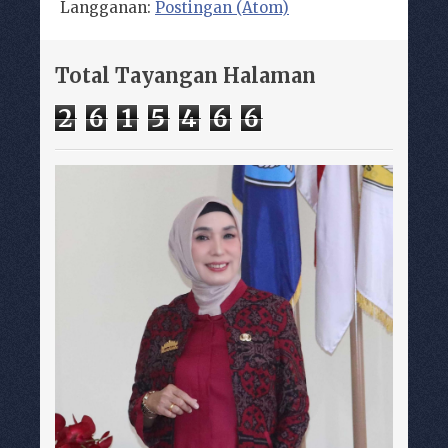
Langganan:
Postingan (Atom)
Total Tayangan Halaman
2
6
1
5
4
6
6