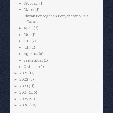
Februari
(1)
►
Maret
(1)
▼
Edaran Pencegahan Penyebaran Virus
Corona
April
(2)
►
Mei
(1)
►
Juni
(2)
►
Juli
(2)
►
Agustus
(6)
►
September
(1)
►
Oktober
(2)
►
2021
(13)
►
2022
(3)
►
2023
(11)
►
2024
(106)
►
2025
(91)
►
2026
(20)
►