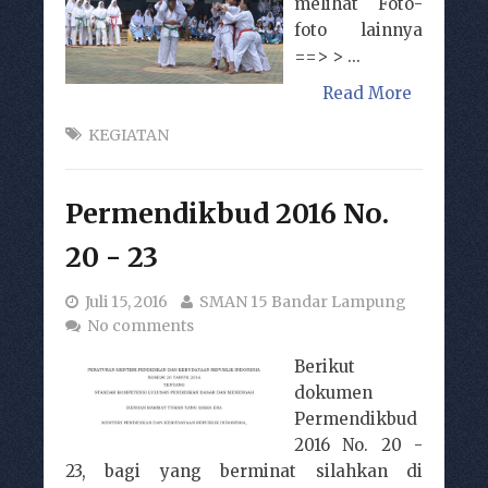
melihat Foto-
foto lainnya
==> > ...
Read More
KEGIATAN
Permendikbud 2016 No.
20 - 23
Juli 15, 2016
SMAN 15 Bandar Lampung
No comments
Berikut
dokumen
Permendikbud
2016 No. 20 -
23, bagi yang berminat silahkan di