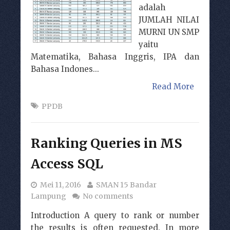
adalah
JUMLAH NILAI
MURNI UN SMP
yaitu
Matematika, Bahasa Inggris, IPA dan
Bahasa Indones...
Read More
PPDB
Ranking Queries in MS
Access SQL
Mei 11, 2016
SMAN 15 Bandar
Lampung
No comments
Introduction A query to rank or number
the results is often requested. In more