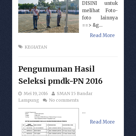
DISINI untuk
melihat Foto-
foto lainnya
==> &g...
Read More
KEGIATAN
Pengumuman Hasil
Seleksi pmdk-PN 2016
Mei 19, 2016
SMAN 15 Bandar
Lampung
No comments
...
Read More