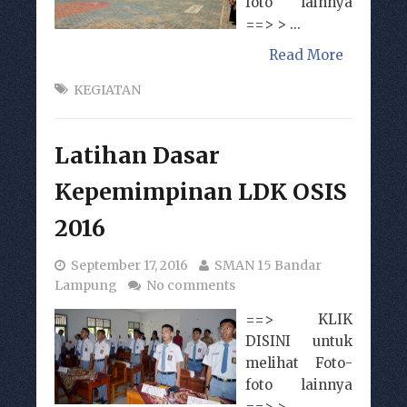
foto lainnya
==> > ...
Read More
KEGIATAN
Latihan Dasar
Kepemimpinan LDK OSIS
2016
September 17, 2016
SMAN 15 Bandar
Lampung
No comments
==> KLIK
DISINI untuk
melihat Foto-
foto lainnya
==> > ...