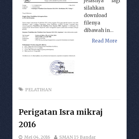
jelasnya lagi
silahkan
download
filenya
dibawah in...
Read More
PELATIHAN
Perigatan Isra mikraj
2016
Mei 04, 2016
SMAN 15 Bandar