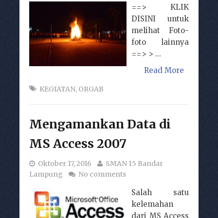
==> KLIK
DISINI untuk
melihat Foto-
foto lainnya
==> > ...
Read More
KEGIATAN
,
ORGAB
Mengamankan Data di
MS Access 2007
Oktober 17, 2016
SMAN 15 Bandar
Lampung
No comments
Salah satu
kelemahan
dari MS Access