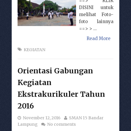
==> KLIK
DISINI untuk
melihat Foto-
foto lainnya
==> > ...
Read More
KEGIATAN
Orientasi Gabungan
Kegiatan
Ekstrakurikuler Tahun
2016
November 12, 2016
SMAN 15 Bandar
Lampung
No comments