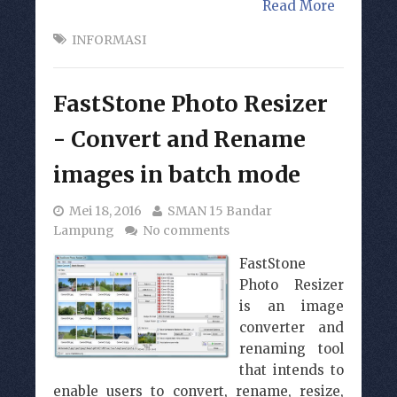
Read More
INFORMASI
FastStone Photo Resizer
- Convert and Rename
images in batch mode
Mei 18, 2016
SMAN 15 Bandar
Lampung
No comments
FastStone
Photo Resizer
is an image
converter and
renaming tool
that intends to
enable users to convert, rename, resize,