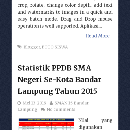
crop, rotate, change color depth, add text
and watermarks to images in a quick and
easy batch mode. Drag and Drop mouse
operation is well supported. Aplikasi...
Read More
Blogger
,
FOTO SISWA
Statistik PPDB SMA
Negeri Se-Kota Bandar
Lampung Tahun 2015
Mei 13, 2016
SMAN 15 Bandar
Lampung
No comments
Nilai yang
digunakan