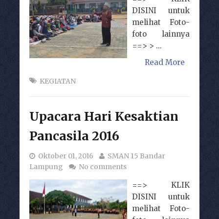
DISINI untuk
melihat Foto-
foto lainnya
==> > ...
Read More
KEGIATAN
Upacara Hari Kesaktian
Pancasila 2016
Oktober 01, 2016
SMAN 15 Bandar
Lampung
No comments
==> KLIK
DISINI untuk
melihat Foto-