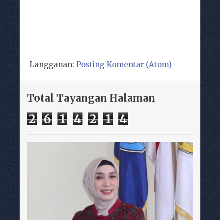
Langganan:
Posting Komentar (Atom)
Total Tayangan Halaman
2
6
1
4
2
1
4