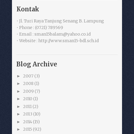
Kontak
• Jl. Turi Raya Tanjung Senang B. Lampung
• Phone : (0721) 789569
• Email : sman15balam@yahoo.co.id
• Website : http://www.sman15-bdl.sch.id
Blog Archive
2007
(3)
►
2008
(1)
►
2009
(7)
►
2010
(1)
►
2011
(2)
►
2013
(10)
►
2014
(15)
►
2015
(92)
►