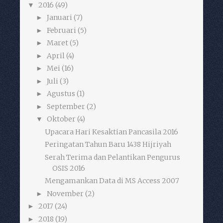
2016
(49)
▼
Januari
(7)
►
Februari
(5)
►
Maret
(5)
►
April
(4)
►
Mei
(16)
►
Juli
(3)
►
Agustus
(1)
►
September
(2)
►
Oktober
(4)
▼
Upacara Hari Kesaktian Pancasila 2016
Peringatan Tahun Baru 1438 Hijriyah
Serah Terima dan Pelantikan Pengurus
OSIS 2016
Mengamankan Data di MS Access 2007
November
(2)
►
2017
(24)
►
2018
(19)
►