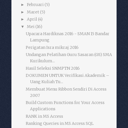
Februari
(5)
►
Maret
(5)
►
April
(4)
►
Mei
(16)
▼
Upacara Hardiknas 2016 - SMAN 15 Bandar
Lampung
Perigatan Isra mikraj 2016
Undangan Pelatihan Guru Sasaran (GS) SMA
Kurikulum...
Hasil Seleksi SNMPTN 2016
DOKUMEN UNTUK Verifikasi Akademik –
Uang Kuliah Tu...
Membuat Menu Ribbon Sendiri Di Access
2007
Build Custom Functions for Your Access
Applications
RANK in MS Access
Ranking Queries in MS Access SQL