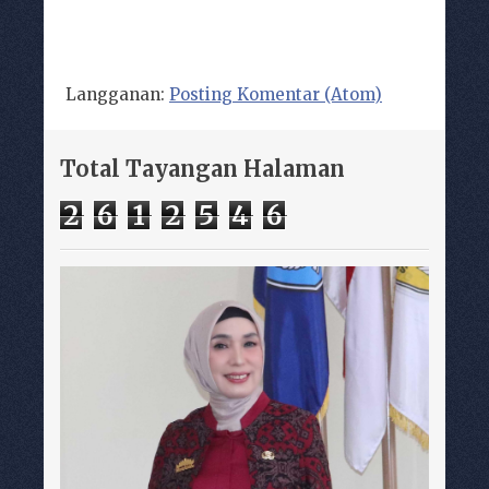
Langganan:
Posting Komentar (Atom)
Total Tayangan Halaman
2
6
1
2
5
4
6