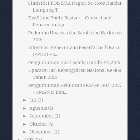
Statistik PPDB SMA Negeri Se-Kota Bandar
Lampung T...
FastStone Photo Resizer - Convert and
Rename image...
Pedoman Upacara dan Sambutan Harkitnas
2016
Informasi Penerimaan Peserta Disik Baru
(PPDB) - S...
Pengumuman Hasil Seleksi pmdk-PN 2016
Upacara Hari Kebangkitan Nasional Ke-108
Tahun 2016
Pengumuman Kelulusan SPAN-PTKIN 2016
- SMAN 15 Ban...
Juli
(3)
►
Agustus
(1)
►
September
(2)
►
Oktober
(4)
►
November
(2)
►
2017
(24)
►