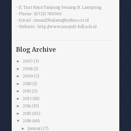
• Jl. Turi Raya Tanjung Senang B. Lampung
• Phone : (0721) 789569
• Email : sman15balam@yahoo.co.id
• Website : http://www.sman15-bdl.sch.id
Blog Archive
2007
(3)
►
2008
(1)
►
2009
(7)
►
2010
(1)
►
2011
(2)
►
2013
(10)
►
2014
(15)
►
2015
(92)
►
2016
(49)
▼
Januari
(7)
►