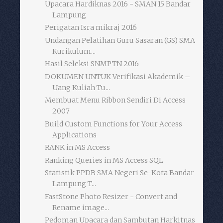
Upacara Hardiknas 2016 - SMAN 15 Bandar
Lampung
Perigatan Isra mikraj 2016
Undangan Pelatihan Guru Sasaran (GS) SMA
Kurikulum...
Hasil Seleksi SNMPTN 2016
DOKUMEN UNTUK Verifikasi Akademik –
Uang Kuliah Tu...
Membuat Menu Ribbon Sendiri Di Access
2007
Build Custom Functions for Your Access
Applications
RANK in MS Access
Ranking Queries in MS Access SQL
Statistik PPDB SMA Negeri Se-Kota Bandar
Lampung T...
FastStone Photo Resizer - Convert and
Rename image...
Pedoman Upacara dan Sambutan Harkitnas