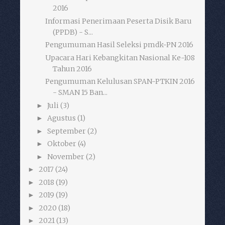
2016
Informasi Penerimaan Peserta Disik Baru
(PPDB) - S...
Pengumuman Hasil Seleksi pmdk-PN 2016
Upacara Hari Kebangkitan Nasional Ke-108
Tahun 2016
Pengumuman Kelulusan SPAN-PTKIN 2016
- SMAN 15 Ban...
Juli
(3)
►
Agustus
(1)
►
September
(2)
►
Oktober
(4)
►
November
(2)
►
2017
(24)
►
2018
(19)
►
2019
(19)
►
2020
(18)
►
2021
(13)
►