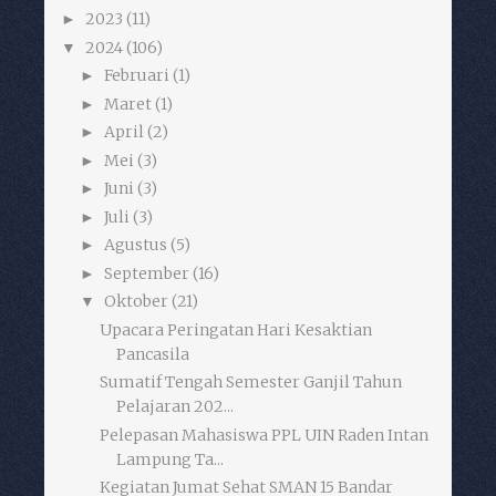
2023
(11)
►
2024
(106)
▼
Februari
(1)
►
Maret
(1)
►
April
(2)
►
Mei
(3)
►
Juni
(3)
►
Juli
(3)
►
Agustus
(5)
►
September
(16)
►
Oktober
(21)
▼
Upacara Peringatan Hari Kesaktian
Pancasila
Sumatif Tengah Semester Ganjil Tahun
Pelajaran 202...
Pelepasan Mahasiswa PPL UIN Raden Intan
Lampung Ta...
Kegiatan Jumat Sehat SMAN 15 Bandar