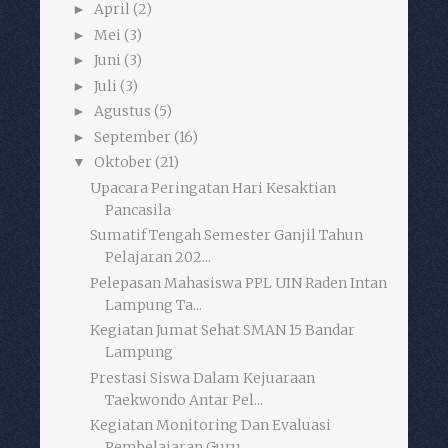
April
(2)
►
Mei
(3)
►
Juni
(3)
►
Juli
(3)
►
Agustus
(5)
►
September
(16)
►
Oktober
(21)
▼
Upacara Peringatan Hari Kesaktian
Pancasila
Sumatif Tengah Semester Ganjil Tahun
Pelajaran 202...
Pelepasan Mahasiswa PPL UIN Raden Intan
Lampung Ta...
Kegiatan Jumat Sehat SMAN 15 Bandar
Lampung
Prestasi Siswa Dalam Kejuaraan
Taekwondo Antar Pel...
Kegiatan Monitoring Dan Evaluasi
Pembelajaran Guru...