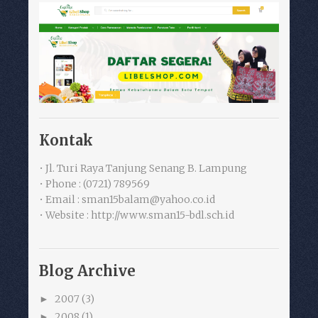
Kontak
• Jl. Turi Raya Tanjung Senang B. Lampung
• Phone : (0721) 789569
• Email : sman15balam@yahoo.co.id
• Website : http://www.sman15-bdl.sch.id
Blog Archive
2007
(3)
►
2008
(1)
►