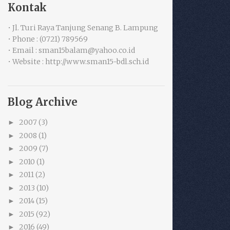
Kontak
• Jl. Turi Raya Tanjung Senang B. Lampung
• Phone : (0721) 789569
• Email : sman15balam@yahoo.co.id
• Website : http://www.sman15-bdl.sch.id
Blog Archive
2007
(3)
►
2008
(1)
►
2009
(7)
►
2010
(1)
►
2011
(2)
►
2013
(10)
►
2014
(15)
►
2015
(92)
►
2016
(49)
►