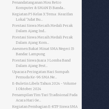
Penandatanganan Mou Retro
Komputer & SMAN 15 Banda...
Kegiatan P5 Kelas X Tema : Kearifan
Lokal "Adat Bu...
Prestasi Siswa Meraih Medali Perak
Dalam Ajang Ind...
Prestasi Siswa Meraih Medali Perak
Dalam Ajang Kom...
Asesmen Bakat Minat SMA Negeri 15
Bandar Lampung
Prestasi Siswa Juara 3 Lomba Band
Dalam Ajang Fest...
Upacara Peringatan Hari Sumpah
Pemuda Ke-96 SMA Ne...
E-Buletin Libels Tahun 2024 - Volume
1 Oktober 2024
Penampilan Tim Tari Tradisional Pada
Acara Hari Ge...
Kegiatan Pembagian E-KTP Siswa SMA