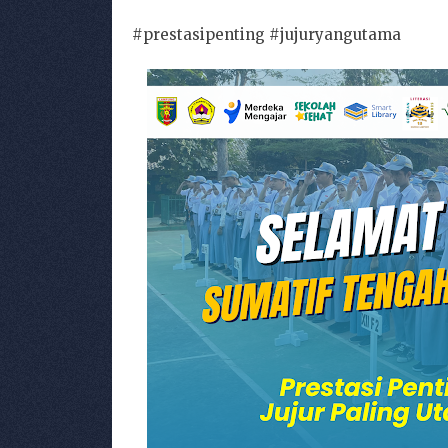
#prestasipenting #jujuryangutama