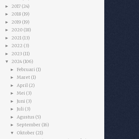
2017
(24)
►
2018
(19)
►
2019
(19)
►
2020
(18)
►
2021
(13)
►
2022
(3)
►
2023
(11)
►
2024
(106)
▼
Februari
(1)
►
Maret
(1)
►
April
(2)
►
Mei
(3)
►
Juni
(3)
►
Juli
(3)
►
Agustus
(5)
►
September
(16)
►
Oktober
(21)
▼