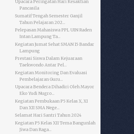
Upacara Peringatan Hari Kesaktian
Pancasila
Sumatif Tengah Semester Ganjil
Tahun Pelajaran 202...
Pelepasan Mahasiswa PPL UIN Raden
Intan Lampung Ta...
Kegiatan Jumat Sehat SMAN 15 Bandar
Lampung
Prestasi Siswa Dalam Kejuaraan
Taekwondo Antar Pel...
Kegiatan Monitoring Dan Evaluasi
Pembelajaran Guru...
Upacara Bendera Dihadiri Oleh Mayor
Eko Yudi Nugro...
Kegiatan Pembukaan P5 Kelas X, XI
Dan XII SMA Nege...
Selamat Hari Santri Tahun 2024
Kegiatan P5 Kelas XII Tema Bangunlah
Jiwa Dan Raga...