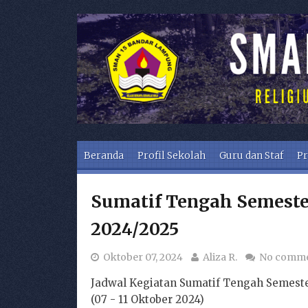
Skip to content
Beranda
Profil Sekolah
Guru dan Staf
Pr
Sumatif Tengah Semester
2024/2025
Oktober 07, 2024
Aliza R.
No comm
Jadwal Kegiatan Sumatif Tengah Semeste
(07 - 11 Oktober 2024)