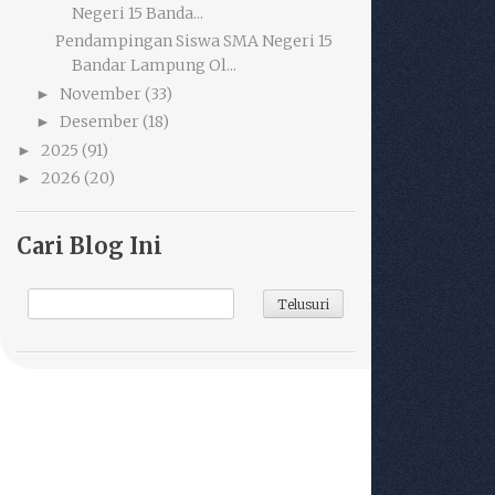
Negeri 15 Banda...
Pendampingan Siswa SMA Negeri 15
Bandar Lampung Ol...
November
(33)
►
Desember
(18)
►
2025
(91)
►
2026
(20)
►
Cari Blog Ini