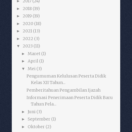
2017
(24)
►
2018
(19)
►
2019
(19)
►
2020
(18)
►
2021
(13)
►
2022
(3)
►
2023
(11)
▼
Maret
(1)
►
April
(1)
►
Mei
(3)
▼
Pengumuman Kelulusan Peserta Didik
Kelas XII Tahun...
Pemberitahuan Pengambilan Ijazah
Informasi Penerimaan Peserta Didik Baru
Tahun Pela...
Juni
(3)
►
September
(1)
►
Oktober
(2)
►