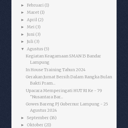
Februari
(1)
►
Maret
(1)
►
April
(2)
►
Mei
(3)
►
Juni
(3)
►
Juli
(3)
►
Agustus
(5)
▼
Kegiatan Keagamaan SMAN 15 Bandar
Lampung
In House Training Tahun 2024
Gerakan Jumat Bersih Dalam Rangka Bulan
Bakti Pram...
Upacara Memperingati HUT RI Ke - 79
"Nusantara Bar...
Gowes Bareng PJ Gubernur Lampung - 25
Agustus 2024
September
(16)
►
Oktober
(21)
►