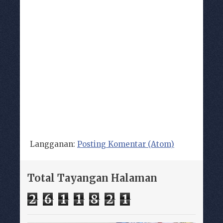
Langganan:
Posting Komentar (Atom)
Total Tayangan Halaman
2
6
1
1
8
2
1