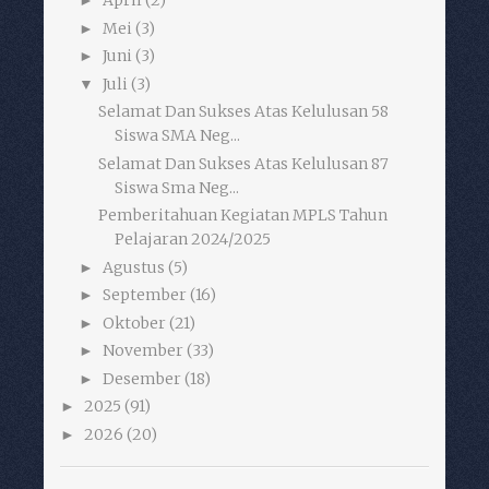
April
(2)
►
Mei
(3)
►
Juni
(3)
►
Juli
(3)
▼
Selamat Dan Sukses Atas Kelulusan 58
Siswa SMA Neg...
Selamat Dan Sukses Atas Kelulusan 87
Siswa Sma Neg...
Pemberitahuan Kegiatan MPLS Tahun
Pelajaran 2024/2025
Agustus
(5)
►
September
(16)
►
Oktober
(21)
►
November
(33)
►
Desember
(18)
►
2025
(91)
►
2026
(20)
►