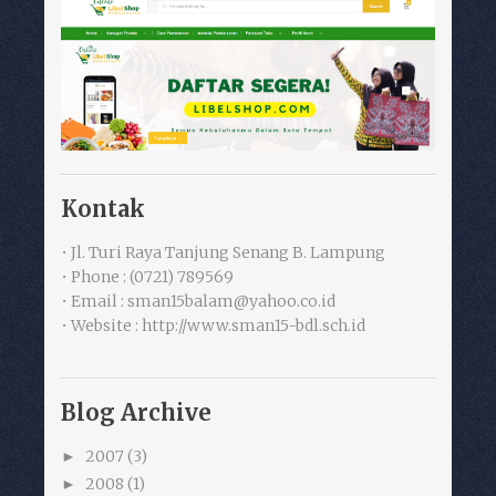
Kontak
• Jl. Turi Raya Tanjung Senang B. Lampung
• Phone : (0721) 789569
• Email : sman15balam@yahoo.co.id
• Website : http://www.sman15-bdl.sch.id
Blog Archive
2007
(3)
►
2008
(1)
►