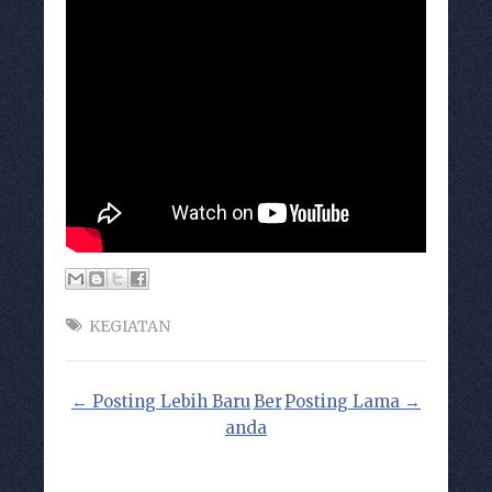
KEGIATAN
← Posting Lebih Baru
Ber
Posting Lama →
anda