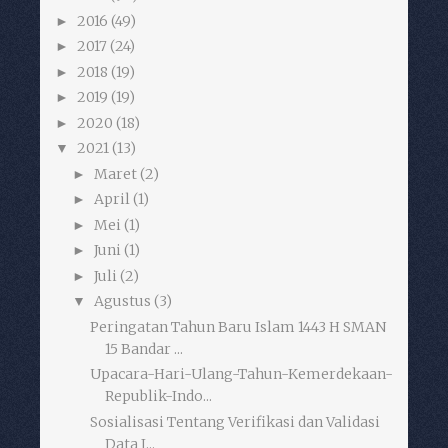
2016
(49)
►
2017
(24)
►
2018
(19)
►
2019
(19)
►
2020
(18)
►
2021
(13)
▼
Maret
(2)
►
April
(1)
►
Mei
(1)
►
Juni
(1)
►
Juli
(2)
►
Agustus
(3)
▼
Peringatan Tahun Baru Islam 1443 H SMAN
15 Bandar ...
Upacara-Hari-Ulang-Tahun-Kemerdekaan-
Republik-Indo...
Sosialisasi Tentang Verifikasi dan Validasi
Data I...