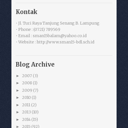
Kontak
• Jl. Turi Raya Tanjung Senang B. Lampung
• Phone : (0721) 789569
• Email : sman15balam@yahoo.co.id
• Website : http://www.sman15-bdl.sch.id
Blog Archive
2007
(3)
►
2008
(1)
►
2009
(7)
►
2010
(1)
►
2011
(2)
►
2013
(10)
►
2014
(15)
►
2015
(92)
►