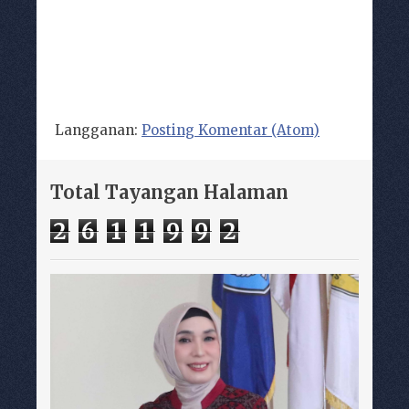
Langganan:
Posting Komentar (Atom)
Total Tayangan Halaman
2
6
1
1
9
9
2