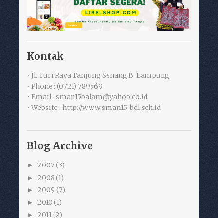
Kontak
• Jl. Turi Raya Tanjung Senang B. Lampung
• Phone : (0721) 789569
• Email : sman15balam@yahoo.co.id
• Website : http://www.sman15-bdl.sch.id
Blog Archive
2007
(3)
►
2008
(1)
►
2009
(7)
►
2010
(1)
►
2011
(2)
►