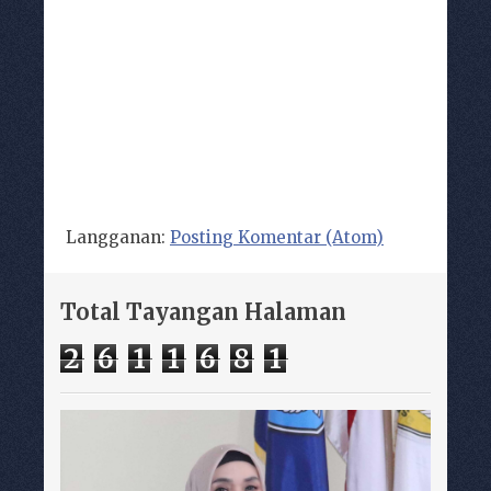
Langganan:
Posting Komentar (Atom)
Total Tayangan Halaman
2
6
1
1
6
8
1