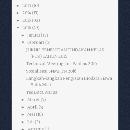
2013
(10)
►
2014
(15)
►
2015
(92)
►
2016
(49)
▼
Januari
(7)
►
Februari
(5)
▼
JUKNIS PENELITIAN TINDAKAN KELAS
(PTK) TAHUN 2016
Technical Meeting Juri Palibas 2016
Sosialisasi SNMPTN 2016
Langkah-langkah Pengisian Biodata Siswa
Bidik Misi
Tes Buta Warna
Maret
(5)
►
April
(4)
►
Mei
(16)
►
Juli
(3)
►
Agustus
(1)
►