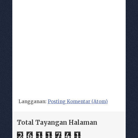
Langganan:
Posting Komentar (Atom)
Total Tayangan Halaman
2
6
1
1
7
4
1