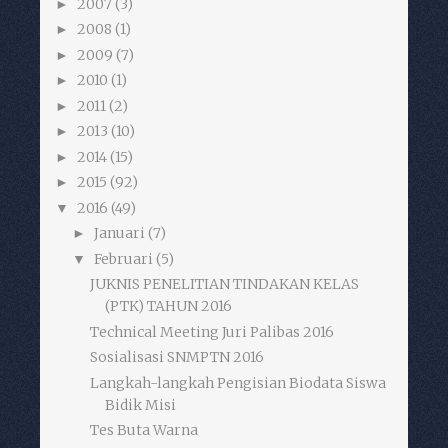
2007
(3)
►
2008
(1)
►
2009
(7)
►
2010
(1)
►
2011
(2)
►
2013
(10)
►
2014
(15)
►
2015
(92)
►
2016
(49)
▼
Januari
(7)
►
Februari
(5)
▼
JUKNIS PENELITIAN TINDAKAN KELAS
(PTK) TAHUN 2016
Technical Meeting Juri Palibas 2016
Sosialisasi SNMPTN 2016
Langkah-langkah Pengisian Biodata Siswa
Bidik Misi
Tes Buta Warna