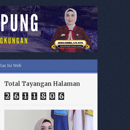
tar Isi Web
Total Tayangan Halaman
2
6
1
1
8
0
6