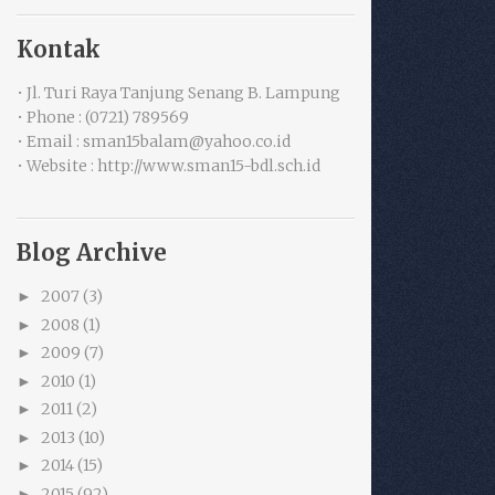
Kontak
• Jl. Turi Raya Tanjung Senang B. Lampung
• Phone : (0721) 789569
• Email : sman15balam@yahoo.co.id
• Website : http://www.sman15-bdl.sch.id
Blog Archive
2007
(3)
►
2008
(1)
►
2009
(7)
►
2010
(1)
►
2011
(2)
►
2013
(10)
►
2014
(15)
►
2015
(92)
►