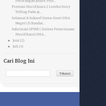
Perorangan Junior Putr...
Prestasi Murid Juara 2 Lomba Story
Telling Pada aj...
Selamat & Sukses! Siswa-Siswi SMA
Negeri 15 Bandar...
Informasi SPMB ( Sistem Penerimaan
Murid Baru) SMA...
Juni
(2)
►
Juli
(3)
►
Cari Blog Ini