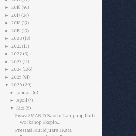
2016
(49)
►
2017
(24)
►
2018
(19)
►
2019
(19)
►
2020
(18)
►
2021
(13)
►
2022
(3)
►
2023
(11)
►
2024
(106)
►
2025
(91)
►
2026
(20)
▼
Januari
(6)
►
April
(4)
►
Mei
(5)
▼
Siswa SMAN 15 Bandar Lampung Ikuti
Workshop Eksplo...
Prestasi Murid Juara 1 Kata