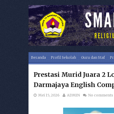
Skip to content
Beranda
Profil Sekolah
Guru dan Staf
Pr
Prestasi Murid Juara 2 L
Darmajaya English Comp
Mei 15, 2026
ADMIN
No comments