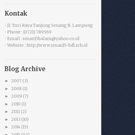
Kontak
• Jl. Turi Raya Tanjung Senang B. Lampung
• Phone : (0721) 789569
• Email : sman15balam@yahoo.co.id
• Website : http://www.sman15-bdl.sch.id
Blog Archive
2007
(3)
►
2008
(1)
►
2009
(7)
►
2010
(1)
►
2011
(2)
►
2013
(10)
►
2014
(15)
►
2015
(92)
►