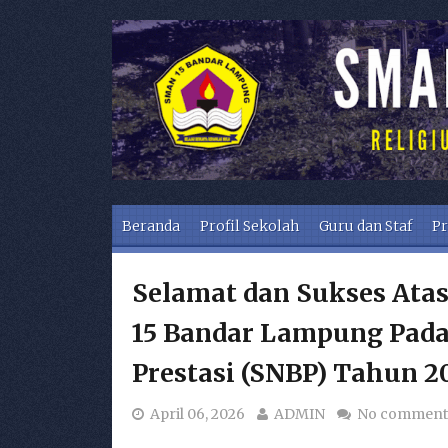
Skip to content
Beranda
Profil Sekolah
Guru dan Staf
Pr
Selamat dan Sukses Ata
15 Bandar Lampung Pada 
Prestasi (SNBP) Tahun 2
April 06, 2026
ADMIN
No comment