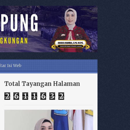
tar Isi Web
Total Tayangan Halaman
2
6
1
1
6
3
2