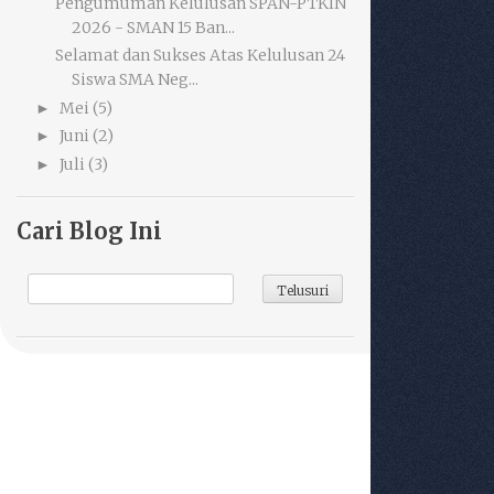
Pengumuman Kelulusan SPAN-PTKIN
2026 - SMAN 15 Ban...
Selamat dan Sukses Atas Kelulusan 24
Siswa SMA Neg...
Mei
(5)
►
Juni
(2)
►
Juli
(3)
►
Cari Blog Ini