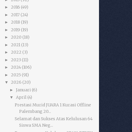
2016
(49)
►
2017
(24)
►
2018
(19)
►
2019
(19)
►
2020
(18)
►
2021
(13)
►
2022
(3)
►
2023
(11)
►
2024
(106)
►
2025
(91)
►
2026
(20)
▼
Januari
(6)
►
April
(4)
▼
Prestasi Murid JUARA 1 Kurasi Offline
Palembang 20...
Selamat dan Sukses Atas Kelulusan 64
Siswa SMA Neg...