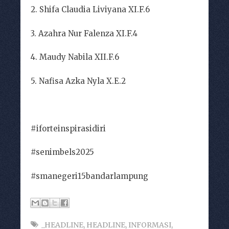
2. Shifa Claudia Liviyana XI.F.6
3. Azahra Nur Falenza XI.F.4
4. Maudy Nabila XII.F.6
5. Nafisa Azka Nyla X.E.2
#iforteinspirasidiri
#senimbels2025
#smanegeri15bandarlampung
_HEADLINE
,
HEADLINE
,
INFORMASI
,