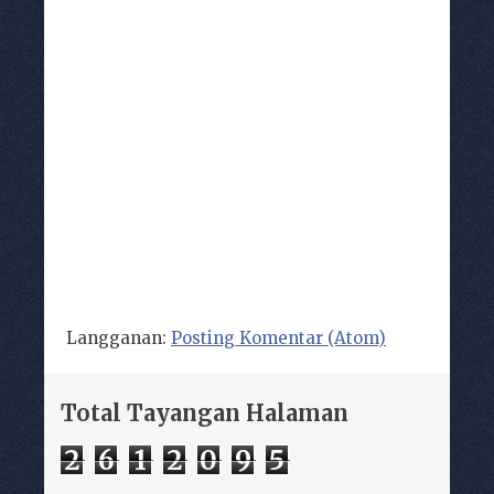
Langganan:
Posting Komentar (Atom)
Total Tayangan Halaman
2
6
1
2
0
9
5