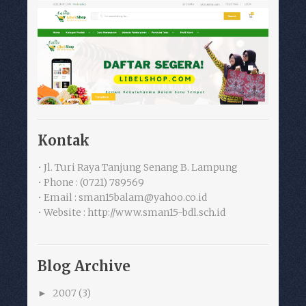
Kontak
• Jl. Turi Raya Tanjung Senang B. Lampung
• Phone : (0721) 789569
• Email : sman15balam@yahoo.co.id
• Website : http://www.sman15-bdl.sch.id
Blog Archive
2007
(3)
►