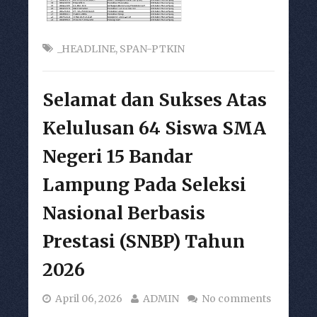
_HEADLINE
,
SPAN-PTKIN
Selamat dan Sukses Atas
Kelulusan 64 Siswa SMA
Negeri 15 Bandar
Lampung Pada Seleksi
Nasional Berbasis
Prestasi (SNBP) Tahun
2026
April 06, 2026
ADMIN
No comments