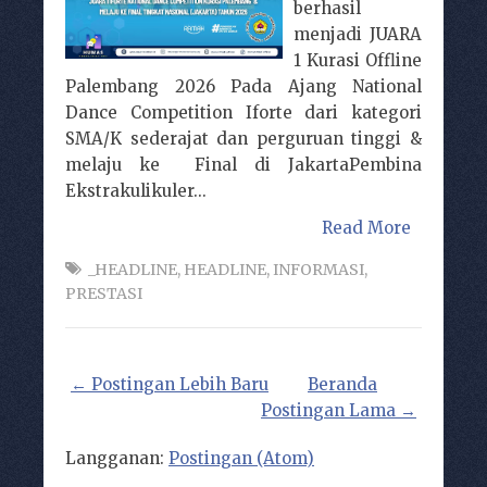
berhasil
menjadi JUARA
1 Kurasi Offline
Palembang 2026 Pada Ajang National
Dance Competition Iforte dari kategori
SMA/K sederajat dan perguruan tinggi &
melaju ke Final di JakartaPembina
Ekstrakulikuler...
Read More
_HEADLINE
,
HEADLINE
,
INFORMASI
,
PRESTASI
← Postingan Lebih Baru
Beranda
Postingan Lama →
Langganan:
Postingan (Atom)