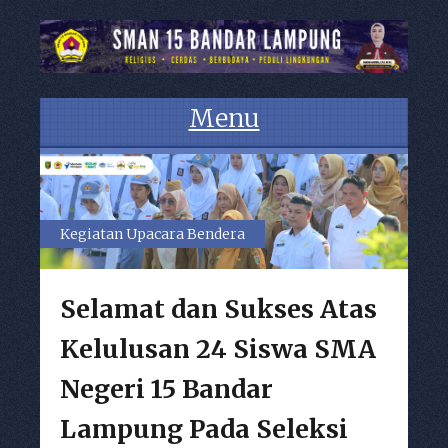
Menu
Skip to content
Paskibra SMAN 15 Bandar Lampung
Selamat dan Sukses Atas
Kelulusan 24 Siswa SMA
Negeri 15 Bandar
Lampung Pada Seleksi