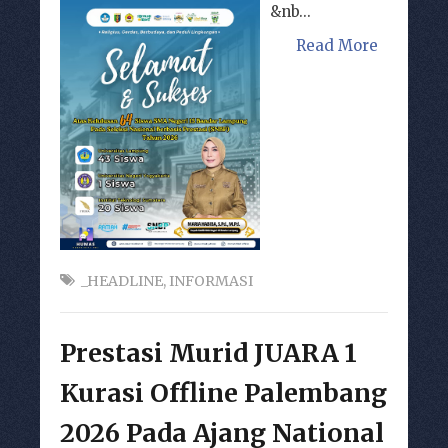
&nb...
Read More
_HEADLINE
,
INFORMASI
Prestasi Murid JUARA 1
Kurasi Offline Palembang
2026 Pada Ajang National