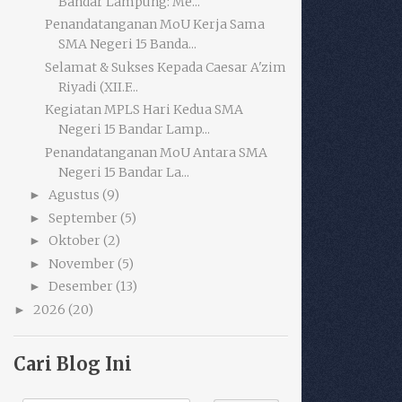
Bandar Lampung: Me...
Penandatanganan MoU Kerja Sama
SMA Negeri 15 Banda...
Selamat & Sukses Kepada Caesar A'zim
Riyadi (XII.F...
Kegiatan MPLS Hari Kedua SMA
Negeri 15 Bandar Lamp...
Penandatanganan MoU Antara SMA
Negeri 15 Bandar La...
Agustus
(9)
►
September
(5)
►
Oktober
(2)
►
November
(5)
►
Desember
(13)
►
2026
(20)
►
Cari Blog Ini