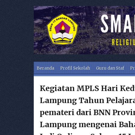
Skip to content
Beranda
Profil Sekolah
Guru dan Staf
Pr
Kegiatan MPLS Hari Ked
Lampung Tahun Pelajara
pemateri dari BNN Provi
Lampung mengenai Bah