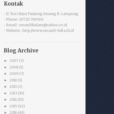
Kontak
• Jl. Turi Raya Tanjung Senang B. Lampung
• Phone : (0721) 789569
• Email : sman15balam@yahoo.co.id
• Website : http://www.sman15-bdl.sch.id
Blog Archive
2007
(3)
►
2008
(1)
►
2009
(7)
►
2010
(1)
►
2011
(2)
►
2013
(10)
►
2014
(15)
►
2015
(92)
►
2016
(49)
►