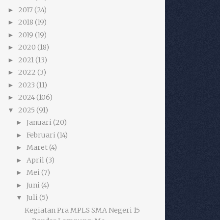
2017
(24)
►
2018
(19)
►
2019
(19)
►
2020
(18)
►
2021
(13)
►
2022
(3)
►
2023
(11)
►
2024
(106)
►
2025
(91)
▼
Januari
(20)
►
Februari
(14)
►
Maret
(4)
►
April
(3)
►
Mei
(7)
►
Juni
(4)
►
Juli
(5)
▼
Kegiatan Pra MPLS SMA Negeri 15