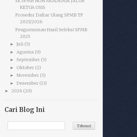
SE SPMB NON AKADEMIK JALUR
KETUA OSIS
Prosedur Daftar Ulang SPMB TP
2025/2026
Pengumuman Hasil Seleksi SPMB
2025
Juli
(5)
►
Agustus
(9)
►
September
(5)
►
Oktober
(2)
►
November
(5)
►
Desember
(13)
►
2026
(20)
►
Cari Blog Ini