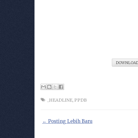
DOWNLOAD
_HEADLINE
,
PPDB
← Posting Lebih Baru