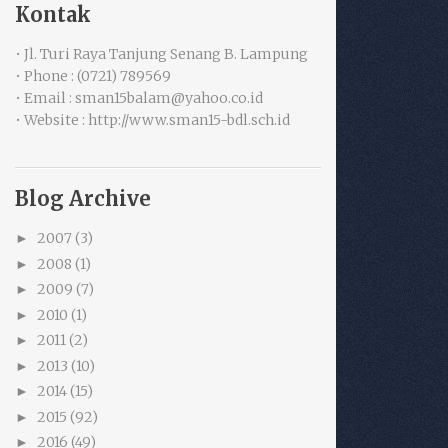
Kontak
• Jl. Turi Raya Tanjung Senang B. Lampung
• Phone : (0721) 789569
• Email : sman15balam@yahoo.co.id
• Website : http://www.sman15-bdl.sch.id
Blog Archive
2007
(3)
►
2008
(1)
►
2009
(7)
►
2010
(1)
►
2011
(2)
►
2013
(10)
►
2014
(15)
►
2015
(92)
►
2016
(49)
►