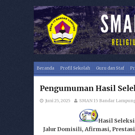
Skip to content
Beranda
Profil Sekolah
Guru dan Staf
Pr
Pengumuman Hasil Sele
Juni 25, 2025
SMAN 15 Bandar Lampun
Hasil Seleks
Jalur Domisili, Afirmasi, Prest