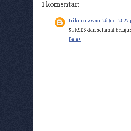
1 komentar:
trikurniawan
26 Juni 2025 
SUKSES dan selamat belaja
Balas