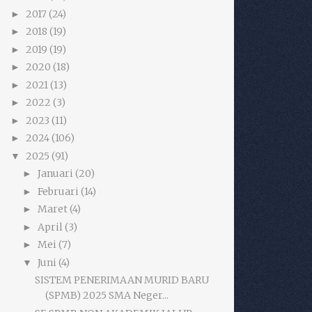
2017
(24)
►
2018
(19)
►
2019
(19)
►
2020
(18)
►
2021
(13)
►
2022
(3)
►
2023
(11)
►
2024
(106)
►
2025
(91)
▼
Januari
(20)
►
Februari
(14)
►
Maret
(4)
►
April
(3)
►
Mei
(7)
►
Juni
(4)
▼
SISTEM PENERIMAAN MURID BARU
(SPMB) 2025 SMA Neger...