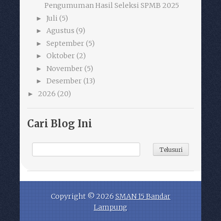
Pengumuman Hasil Seleksi SPMB 2025
Juli
(5)
►
Agustus
(9)
►
September
(5)
►
Oktober
(2)
►
November
(5)
►
Desember
(13)
►
2026
(20)
►
Cari Blog Ini
Copyright ©
2026
SMAN 15 Bandar
Lampung