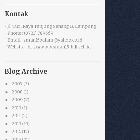
Kontak
• Jl. Turi Raya Tanjung Senang B. Lampung
• Phone : (0721) 789569
• Email : sman15balam@yahoo.co.id
• Website : http://www.sman15-bdl.sch.id
Blog Archive
2007
(3)
►
2008
(1)
►
2009
(7)
►
2010
(1)
►
2011
(2)
►
2013
(10)
►
2014
(15)
►
2015
(92)
►