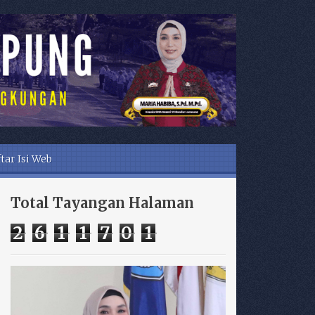
tar Isi Web
Total Tayangan Halaman
2
6
1
1
7
0
1