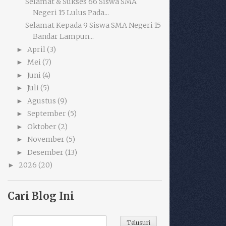
Selamat & Sukses 66 Siswa SMA
Negeri 15 Lulus Pada...
Selamat Kepada 9 Siswa SMA Negeri 15
Bandar Lampun...
April
(3)
►
Mei
(7)
►
Juni
(4)
►
Juli
(5)
►
Agustus
(9)
►
September
(5)
►
Oktober
(2)
►
November
(5)
►
Desember
(13)
►
2026
(20)
►
Cari Blog Ini