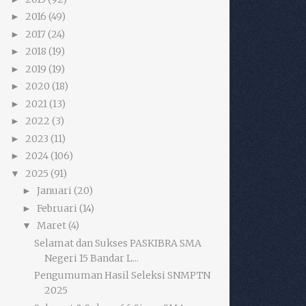
2016
(49)
►
2017
(24)
►
2018
(19)
►
2019
(19)
►
2020
(18)
►
2021
(13)
►
2022
(3)
►
2023
(11)
►
2024
(106)
►
2025
(91)
▼
Januari
(20)
►
Februari
(14)
►
Maret
(4)
▼
Selamat dan Sukses PASKIBRA SMA
Negeri 15 Bandar L...
Pengumuman Hasil Seleksi SNMPTN
2025