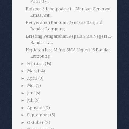
Putri Be...
Episode 4 Libelpodcast - Menjadi Generasi
Emas Ant...
Penyerahan Bantuan Bencana Banjir di
Bandar Lampung
Briefing Pengarahan Kepala SMA Negeri 15
Bandar La...
Kegiatan Isra Mi'raj SMA Negeri 15 Bandar
Lampung ...
Februari
(14)
►
Maret
(4)
►
April
(3)
►
Mei
(7)
►
Juni
(4)
►
Juli
(5)
►
Agustus
(9)
►
September
(5)
►
Oktober
(2)
►