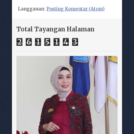
Langganan:
Posting Komentar (Atom)
Total Tayangan Halaman
2
6
1
5
1
4
3