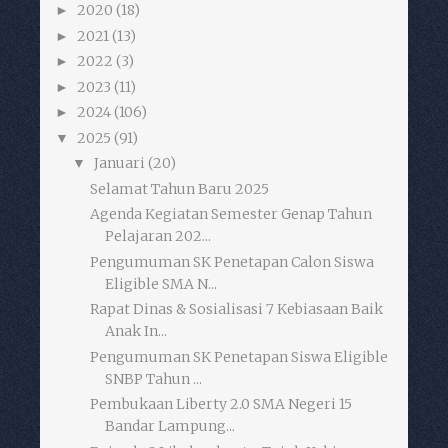
2020
(18)
►
2021
(13)
►
2022
(3)
►
2023
(11)
►
2024
(106)
►
2025
(91)
▼
Januari
(20)
▼
Selamat Tahun Baru 2025
Agenda Kegiatan Semester Genap Tahun
Pelajaran 202...
Pengumuman SK Penetapan Calon Siswa
Eligible SMA N...
Rapat Dinas & Sosialisasi 7 Kebiasaan Baik
Anak In...
Pengumuman SK Penetapan Siswa Eligible
SNBP Tahun ...
Pembukaan Liberty 2.0 SMA Negeri 15
Bandar Lampung...