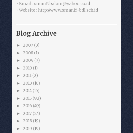
• Email : sman15balam@yahoo.co.id
• Website : http://www.sman15-bdl.sch.id
Blog Archive
2007
(3)
►
2008
(1)
►
2009
(7)
►
2010
(1)
►
2011
(2)
►
2013
(10)
►
2014
(15)
►
2015
(92)
►
2016
(49)
►
2017
(24)
►
2018
(19)
►
2019
(19)
►