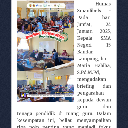
Humas
Smanlibels -
Pada hari
Jum'at, 24
Januari 2025,
Kepala SMA
Negeri 15
Bandar
Lampung,Ibu
Maria Habiba,
S.Pd.M.Pd,
mengadakan
briefing dan
pengarahan
kepada dewan
guru dan
tenaga pendidik di ruang guru. Dalam
kesempatan ini, beliau menyampaikan
tiga poin penting yang menjadi fokus