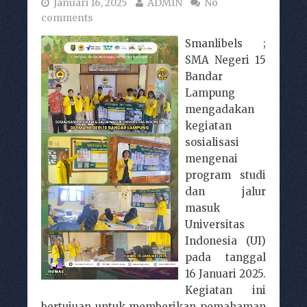
Januari 16, 2025
ADMIN
No
comments
Smanlibels ;
SMA Negeri 15
Bandar
Lampung
mengadakan
kegiatan
sosialisasi
mengenai
program studi
dan jalur
masuk
Universitas
Indonesia (UI)
pada tanggal
16 Januari 2025.
Kegiatan ini
bertujuan untuk memberikan pemahaman