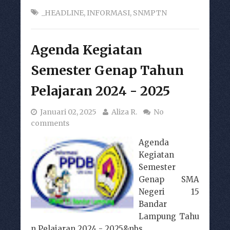
_HEADLINE
,
INFORMASI
,
SNMPTN
Agenda Kegiatan
Semester Genap Tahun
Pelajaran 2024 - 2025
Januari 02, 2025
Aliza R.
No
comments
Agenda
Kegiatan
Semester
Genap SMA
Negeri 15
Bandar
Lampung Tahu
n Pelajaran 2024 - 2025&nbs...