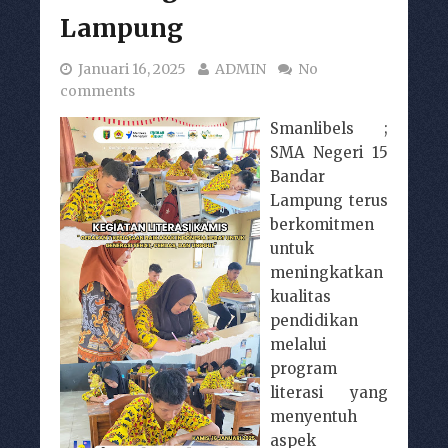
Lampung
Januari 16, 2025
ADMIN
No
comments
Smanlibels ;
SMA Negeri 15
Bandar
Lampung terus
berkomitmen
untuk
meningkatkan
kualitas
pendidikan
melalui
program
literasi yang
menyentuh
aspek