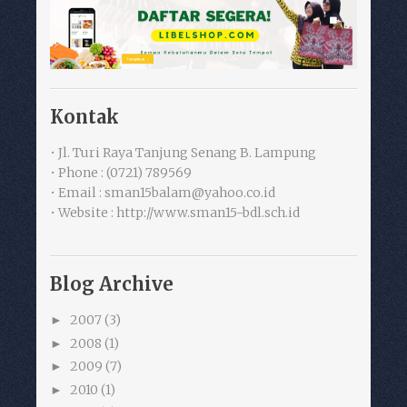
Kontak
• Jl. Turi Raya Tanjung Senang B. Lampung
• Phone : (0721) 789569
• Email : sman15balam@yahoo.co.id
• Website : http://www.sman15-bdl.sch.id
Blog Archive
2007
(3)
►
2008
(1)
►
2009
(7)
►
2010
(1)
►