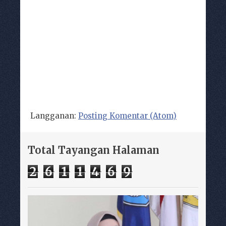
Langganan:
Posting Komentar (Atom)
Total Tayangan Halaman
2
6
1
1
4
6
9