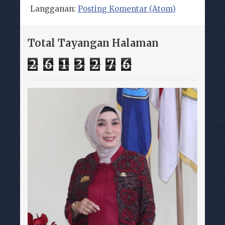
Langganan:
Posting Komentar (Atom)
Total Tayangan Halaman
2
6
1
3
2
7
6