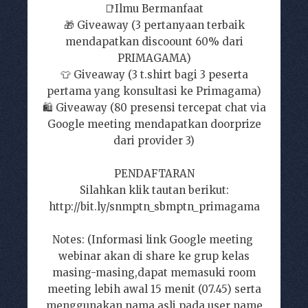
📑Ilmu Bermanfaat
🎁 Giveaway (3 pertanyaan terbaik
mendapatkan discoount 60% dari
PRIMAGAMA)
👕 Giveaway (3 t.shirt bagi 3 peserta
pertama yang konsultasi ke Primagama)
🛍️ Giveaway (80 presensi tercepat chat via
Google meeting mendapatkan doorprize
dari provider 3)
PENDAFTARAN
Silahkan klik tautan berikut:
http://bit.ly/snmptn_sbmptn_primagama
Notes: (Informasi link Google meeting
webinar akan di share ke grup kelas
masing-masing,dapat memasuki room
meeting lebih awal 15 menit (07.45) serta
menggunakan nama asli pada user name