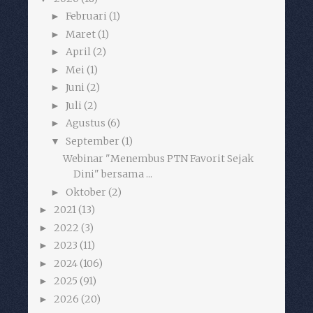
Februari
(1)
►
Maret
(1)
►
April
(2)
►
Mei
(1)
►
Juni
(2)
►
Juli
(2)
►
Agustus
(6)
►
September
(1)
▼
Webinar "Menembus PTN Favorit Sejak
Dini" bersama ...
Oktober
(2)
►
2021
(13)
►
2022
(3)
►
2023
(11)
►
2024
(106)
►
2025
(91)
►
2026
(20)
►