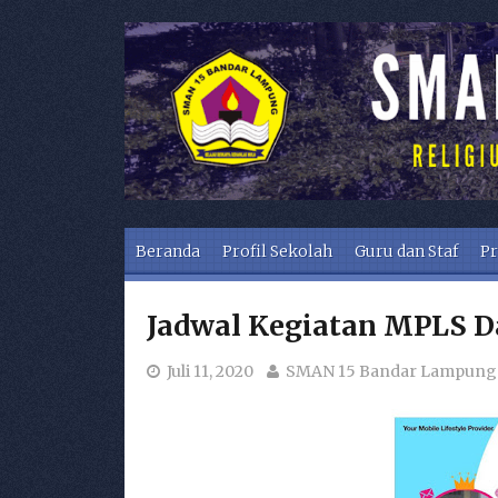
Skip to content
Beranda
Profil Sekolah
Guru dan Staf
Pr
Jadwal Kegiatan MPLS D
Juli 11, 2020
SMAN 15 Bandar Lampung