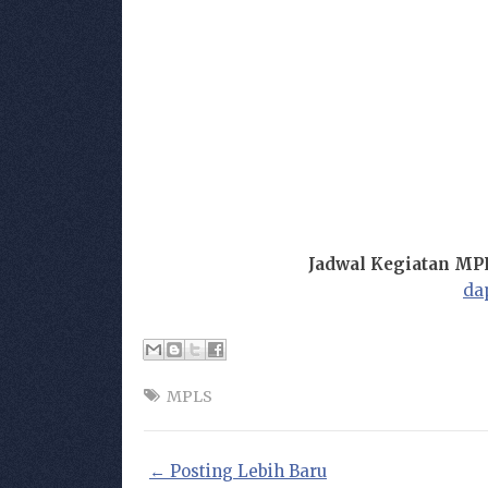
Jadwal Kegiatan MPL
da
MPLS
← Posting Lebih Baru