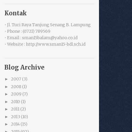
Kontak
• Jl. Turi Raya Tanjung Senang B. Lampung
• Phone : (0721) 789569
• Email : sman15balam@yahoo.co.id
• Website : http://www.sman15-bdl.sch.id
Blog Archive
2007
(3)
►
2008
(1)
►
2009
(7)
►
2010
(1)
►
2011
(2)
►
2013
(10)
►
2014
(15)
►
2015
(92)
►