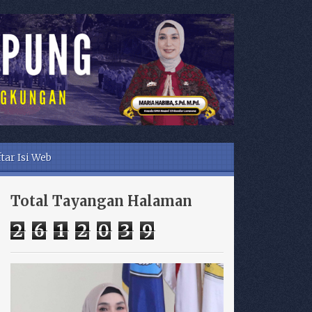
tar Isi Web
Total Tayangan Halaman
2
6
1
2
0
3
9