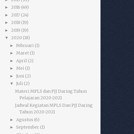
2016
(49)
►
2017
(24)
►
2018
(19)
►
2019
(19)
►
2020
(18)
▼
Februari
(1)
►
Maret
(1)
►
April
(2)
►
Mei
(1)
►
Juni
(2)
►
Juli
(2)
▼
Materi MPLS dan PJJ Daring Tahun
Pelajaran 2020-2021
Jadwal Kegiatan MPLS Dan PJJ Daring
Tahun 2020-2021
Agustus
(6)
►
September
(1)
►