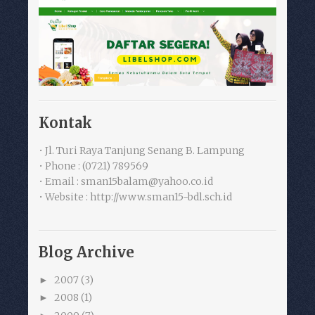
Kontak
• Jl. Turi Raya Tanjung Senang B. Lampung
• Phone : (0721) 789569
• Email : sman15balam@yahoo.co.id
• Website : http://www.sman15-bdl.sch.id
Blog Archive
2007
(3)
►
2008
(1)
►