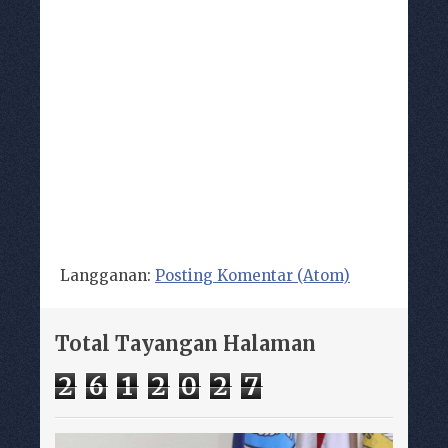
Langganan:
Posting Komentar (Atom)
Total Tayangan Halaman
2
6
1
2
0
2
7