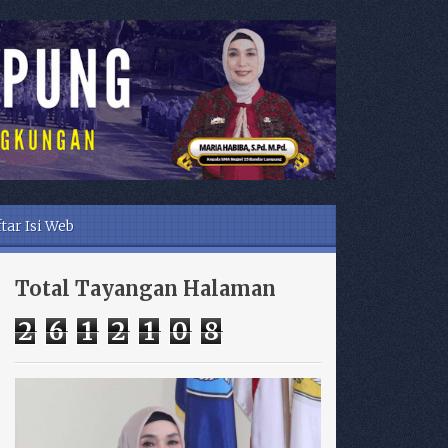
tar Isi Web
Total Tayangan Halaman
2
6
1
2
1
0
8