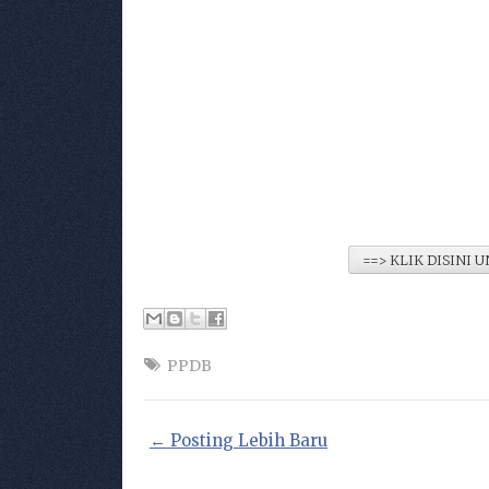
==> KLIK DISINI
PPDB
← Posting Lebih Baru