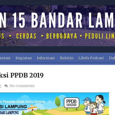
estasi
Kegiatan
Informasi
Buletin
Libels Podcast
Daf
si PPDB 2019
g
No comments