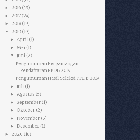
2016
(49)
►
2017
(24)
►
2018
(19)
►
2019
(19)
▼
April
(1)
►
Mei
(1)
►
Juni
(2)
▼
Pengumuman Perpanjangan
Pendaftaran PPDB 2019
Pengumuman Hasil Seleksi PPDB 2019
Juli
(1)
►
Agustus
(5)
►
September
(1)
►
Oktober
(2)
►
November
(5)
►
Desember
(1)
►
2020
(18)
►