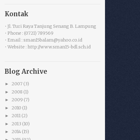
Kontak
• Jl. Turi Raya Tanjung Senang B. Lampung
• Phone : (0721) 789569
• Email : sman15balam@yahoo.co.id
• Website : http://www.sman15-bdl.sch.id
Blog Archive
2007
(3)
►
2008
(1)
►
2009
(7)
►
2010
(1)
►
2011
(2)
►
2013
(10)
►
2014
(15)
►
2015
(92)
►