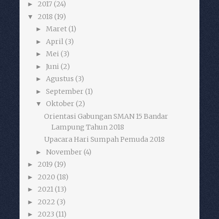
2017
(24)
►
2018
(19)
▼
Maret
(1)
►
April
(3)
►
Mei
(3)
►
Juni
(2)
►
Agustus
(3)
►
September
(1)
►
Oktober
(2)
▼
Orientasi Gabungan SMAN 15 Bandar
Lampung Tahun 2018
Upacara Hari Sumpah Pemuda 2018
November
(4)
►
2019
(19)
►
2020
(18)
►
2021
(13)
►
2022
(3)
►
2023
(11)
►