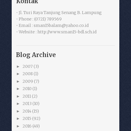
Kontak
• Jl. Turi Raya Tanjung Senang B. Lampung
• Phone : (0721) 789569
• Email : sman15balam@yahoo.co.id
• Website : http://www.sman15-bdl.sch.id
Blog Archive
2007
(3)
►
2008
(1)
►
2009
(7)
►
2010
(1)
►
2011
(2)
►
2013
(10)
►
2014
(15)
►
2015
(92)
►
2016
(49)
►