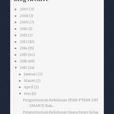
2007
(3)
►
2008
(1)
►
2009
(7)
►
2010
(1)
►
2011
(2)
►
2013
(10)
►
2014
(15)
►
2015
(92)
►
2016
(49)
►
2017
(24)
▼
Januari
(2)
►
Maret
(2)
►
April
(2)
►
Mei
(6)
▼
Pengumuman Kelulusan SPAN-PTKIN 2017
- SMAN 15 Ban...
Pengumuman Kelulusan Siswa Siswi Kelas