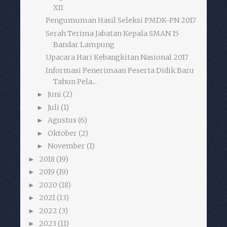
XII
Pengumuman Hasil Seleksi PMDK-PN 2017
Serah Terima Jabatan Kepala SMAN 15
Bandar Lampung
Upacara Hari Kebangkitan Nasional 2017
Informasi Penerimaan Peserta Didik Baru
Tahun Pela...
Juni
(2)
►
Juli
(1)
►
Agustus
(6)
►
Oktober
(2)
►
November
(1)
►
2018
(19)
►
2019
(19)
►
2020
(18)
►
2021
(13)
►
2022
(3)
►
2023
(11)
►