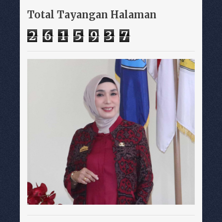
Total Tayangan Halaman
2
6
1
5
9
3
7