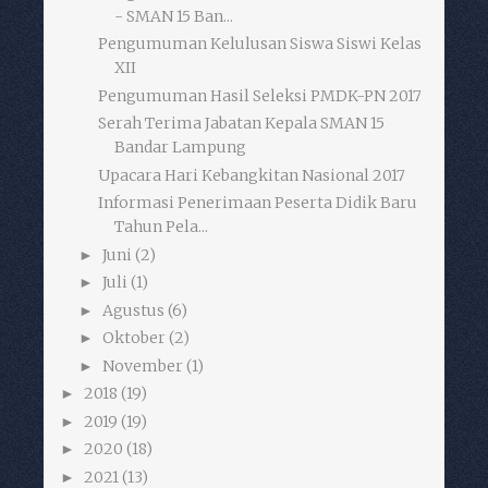
- SMAN 15 Ban...
Pengumuman Kelulusan Siswa Siswi Kelas
XII
Pengumuman Hasil Seleksi PMDK-PN 2017
Serah Terima Jabatan Kepala SMAN 15
Bandar Lampung
Upacara Hari Kebangkitan Nasional 2017
Informasi Penerimaan Peserta Didik Baru
Tahun Pela...
Juni
(2)
►
Juli
(1)
►
Agustus
(6)
►
Oktober
(2)
►
November
(1)
►
2018
(19)
►
2019
(19)
►
2020
(18)
►
2021
(13)
►