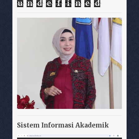
u
n
d
e
f
i
n
e
d
Sistem Informasi Akademik