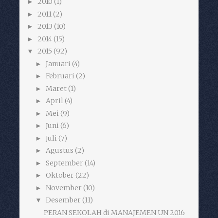
2010
(1)
►
2011
(2)
►
2013
(10)
►
2014
(15)
►
2015
(92)
▼
Januari
(4)
►
Februari
(2)
►
Maret
(1)
►
April
(4)
►
Mei
(9)
►
Juni
(6)
►
Juli
(7)
►
Agustus
(2)
►
September
(14)
►
Oktober
(22)
►
November
(10)
►
Desember
(11)
▼
PERAN SEKOLAH di MANAJEMEN UN 2016