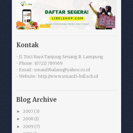
Kontak
• Jl. Turi Raya Tanjung Senang B. Lampung
• Phone : (0721) 789569
• Email : sman15balam@yahoo.co.id
• Website : http://www.sman15-bdl.sch.id
Blog Archive
2007
(3)
►
2008
(1)
►
2009
(7)
►