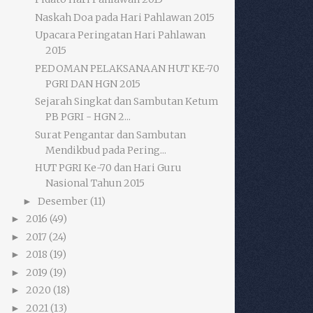
Naskah Doa pada Hari Pahlawan 2015
Upacara Peringatan Hari Pahlawan
2015
PEDOMAN PELAKSANAAN HUT KE-70
PGRI DAN HGN 2015
Sejarah Singkat dan Sambutan Ketum
PB PGRI - HGN 2...
Surat Pengantar dan Sambutan
Mendikbud pada Pering...
HUT PGRI Ke-70 dan Hari Guru
Nasional Tahun 2015
Desember
(11)
►
2016
(49)
►
2017
(24)
►
2018
(19)
►
2019
(19)
►
2020
(18)
►
2021
(13)
►