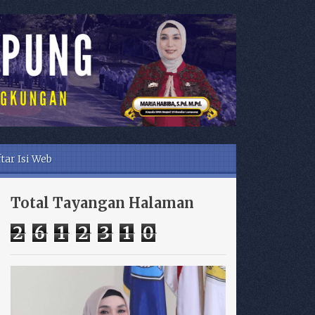
tar Isi Web
Total Tayangan Halaman
2
6
1
2
3
1
0