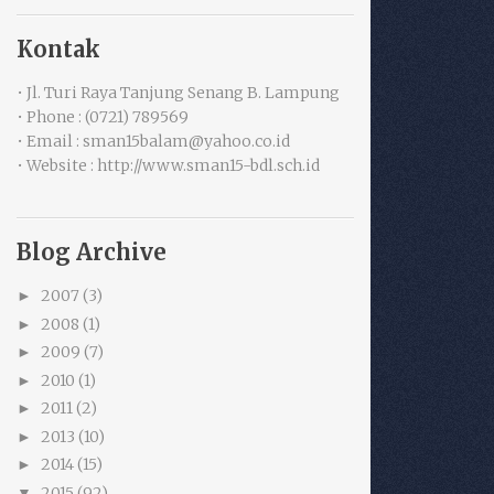
Kontak
• Jl. Turi Raya Tanjung Senang B. Lampung
• Phone : (0721) 789569
• Email : sman15balam@yahoo.co.id
• Website : http://www.sman15-bdl.sch.id
Blog Archive
2007
(3)
►
2008
(1)
►
2009
(7)
►
2010
(1)
►
2011
(2)
►
2013
(10)
►
2014
(15)
►
2015
(92)
▼