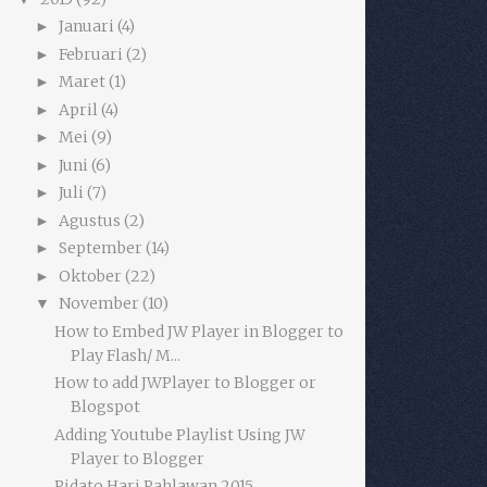
Januari
(4)
►
Februari
(2)
►
Maret
(1)
►
April
(4)
►
Mei
(9)
►
Juni
(6)
►
Juli
(7)
►
Agustus
(2)
►
September
(14)
►
Oktober
(22)
►
November
(10)
▼
How to Embed JW Player in Blogger to
Play Flash/ M...
How to add JWPlayer to Blogger or
Blogspot
Adding Youtube Playlist Using JW
Player to Blogger
Pidato Hari Pahlawan 2015