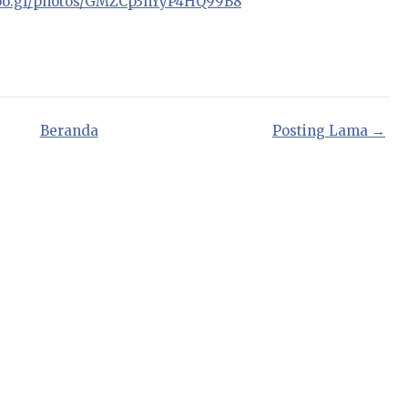
goo.gl/photos/GMZCp3nYyP4HQ99B8
Beranda
Posting Lama →