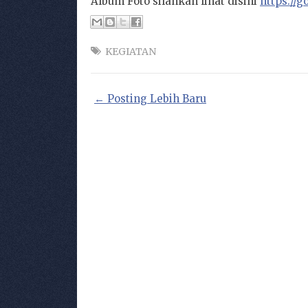
Album Foto silahkan lihat disini
https://
KEGIATAN
← Posting Lebih Baru